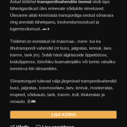
Antud töölehel
transpordivahendite teemal
otsib laps
täherägastikust üles erinevate sõidukite nimetused.
Ülesanne aitab kinnistada transpordiga seotud sõnavara
ning arendab tähelepanu, keskendumisoskust ja
lugemisvilumust. 🚗✈️
Töölehel on esindatud nii maismaa-, mere- kui ka
õhutranspordi vahendid (nt buss, jalgratas, lennuk, laev,
tramm, tank jm). Sobib hästi algklasside õppetöösse,
koduõppesse, töövihiku lisamaterjaliks või tunnis rahuliku
iseseisva töö ülesandeks.
Sõnaotsingust tulevad välja järgmised transpordivahendid:
buss, jalgratas, kosmoselaev, laev, lennuk, mootorratas,
mopeed, sõiduauto, tank, tramm, troll, tõukeratas ja
veoauto. 🚢🚌
LISA KORVI
Võrdle
Lisa soovidesse