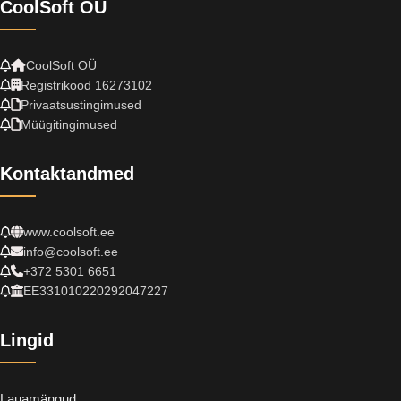
CoolSoft OÜ
CoolSoft OÜ
Registrikood 16273102
Privaatsustingimused
Müügitingimused
Kontaktandmed
www.coolsoft.ee
info@coolsoft.ee
+372 5301 6651
EE331010220292047227
Lingid
Lauamängud