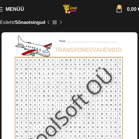
0
MENÜÜ
0,00
Esileht
Sõnaotsingud