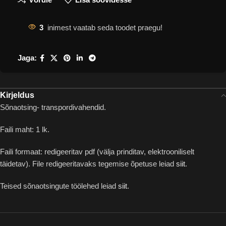
3
inimest vaatab seda toodet praegu!
Jaga:
Kirjeldus
Sõnaotsing- transpordivahendid.
Faili maht: 1 lk.
Faili formaat: redigeeritav pdf (välja prinditav, elektrooniliselt
täidetav). File redigeeritavaks tegemise õpetuse leiad
siit
.
Teised sõnaotsingute töölehed leiad
siit
.