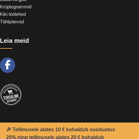
Krüptogrammid
Kiki töölehed
Tähtpäevad
Leia meid
🎉 Tellimusele alates 10 € kohaldub soodustus
2021 -
Teemant
&
CoolSoft OÜ
© Kõik õigused kaitstud.
20% ning tellimusele alates 20 € kohaldub