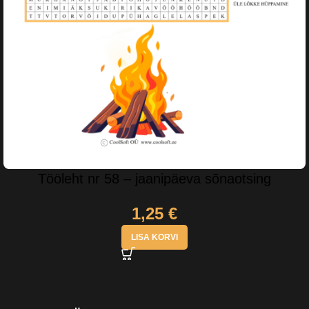
Tööleht nr 58 – jaanipäeva sõnaotsing
1,25
€
LISA KORVI