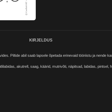
KIRJELDUS
vides. Piltide abil saab lapsele õpetada erinevaid tööriistu ja nende k
htlilabidas, akutrell, saag, käärid, mutrivõti, näpitsad, labidas, pintsel,