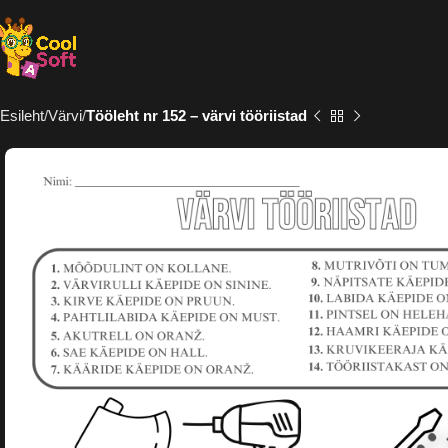
Esileht
Värvi
Tööleht nr 152 – värvi tööriistad