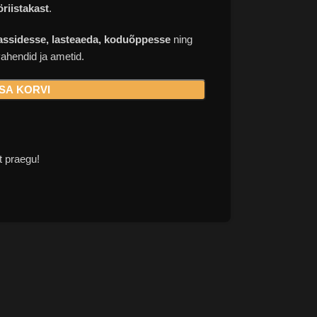
öriistakast
.
assidesse, lasteaeda, koduõppesse
ning
vahendid ja ametid.
ISA KORVI
t praegu!