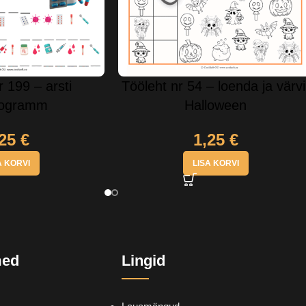
r 199 – arsti
Tööleht nr 54 – loenda ja värvi
togramm
Halloween
,25
€
1,25
€
A KORVI
LISA KORVI
med
Lingid