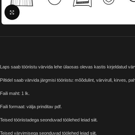
Suurenda
Laps saab tööriistu värvida lehe ülaosas olevas kastis kirjeldatud vär
Piltidel saab värvida järgmisi tööriistu: mõõdulint, värvirull, kirves, pa
Faili maht: 1 lk.
Faili formaat: välja prinditav pdf.
Teised tööriistadega seonduvad töölehed leiad
siit
.
Teised värvimisega seonduvad töölehed leiad
siit
.