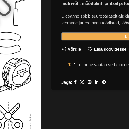
mutrivõti, mõõdulint, pintsel ja tö
Ülesanne sobib suurepäraselt
algkl
teemade juurde nagu tööriistad, töö
L
Võrdle
Lisa soovidesse
1
inimene vaatab seda toode
Jaga: