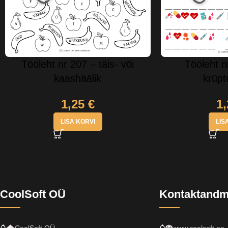
Tööleht nr 207 – täis- või
Tööleht n
kaashäälik
krüp
1,25
€
1
LISA KORVI
LIS
CoolSoft OÜ
Kontaktand