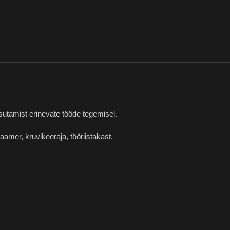
asutamist erinevate tööde tegemisel.
 haamer, kruvikeeraja, tööriistakast.