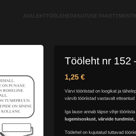
AVALEHT
TÖÖLEHED
ASUTUSE PAKETT
MEIST
K
Tööleht nr 152 –
1,25
€
Värvi tööriistad on loogikat ja tähe
värvib tööriistad vastavalt etteantud 
Iga lause annab täpse vihje tööriista
lugemisoskust, värvide tundmist, 
Töölehel on kujutatud tuttavad tööri