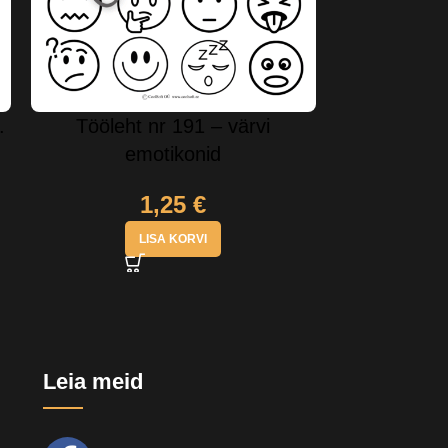
.
Tööleht nr 191 – värvi
Tööleht nr
emotikonid
1,25
€
LISA KORVI
Leia meid