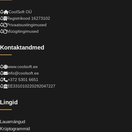
CoolSoft OÜ
Registrikood 16273102
Privaatsustingimused
Müügitingimused
Kontaktandmed
www.coolsoft.ee
info@coolsoft.ee
+372 5301 6651
EE331010220292047227
Lingid
Lauamängud
Krüptogrammid