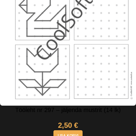
Tööleht nr 297 – jäljenda mustrit (14 lk)
2,50
€
LISA KORVI