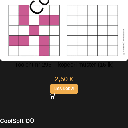
Tööleht nr 296 – kopeeri muster (16 lk)
2,50
€
LISA KORVI
CoolSoft OÜ