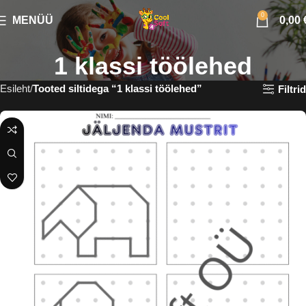
0
MENÜÜ
0,00
1 klassi töölehed
Esileht
Tooted siltidega “1 klassi töölehed”
Filtrid