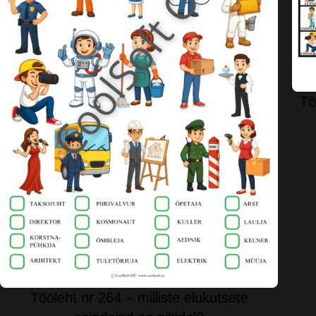
Tö
Tööleht nr 264 – milliste elukutsete