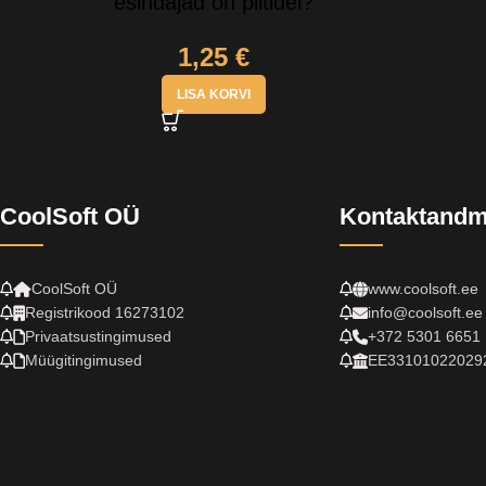
esindajad on piltidel?
1,25
€
LISA KORVI
CoolSoft OÜ
Kontaktand
CoolSoft OÜ
www.coolsoft.ee
Registrikood 16273102
info@coolsoft.ee
Privaatsustingimused
+372 5301 6651
Müügitingimused
EE33101022029