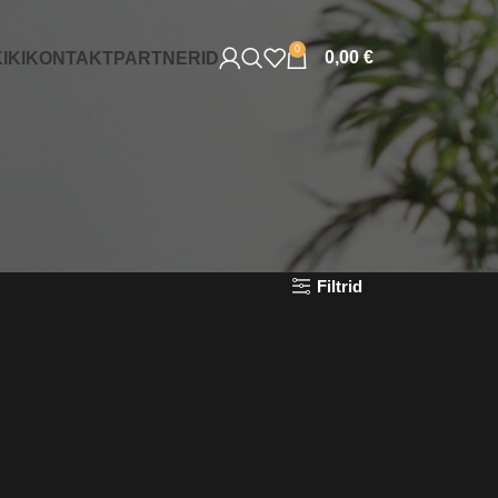
0
0,00
€
IKI
KONTAKT
PARTNERID
Filtrid