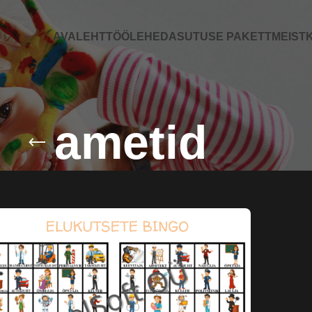
AVALEHT
TÖÖLEHED
ASUTUSE PAKETT
MEIST
K
ametid