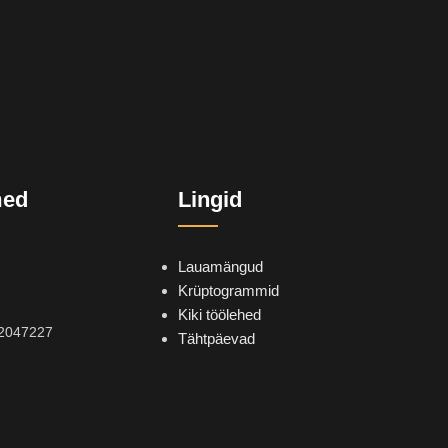
med
Lingid
Lauamängud
Krüptogrammid
Kiki töölehed
2047227
Tähtpäevad