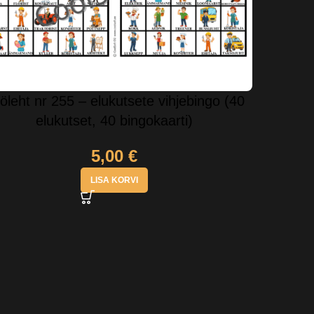
öleht nr 255 – elukutsete vihjebingo (40
elukutset, 40 bingokaarti)
5,00
€
LISA KORVI