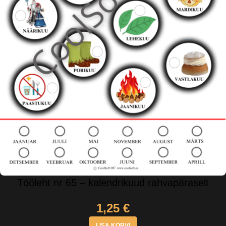
Tööleht nr 65 – kalendrikuud rahvapäraselt
1,25
€
LISA KORVI