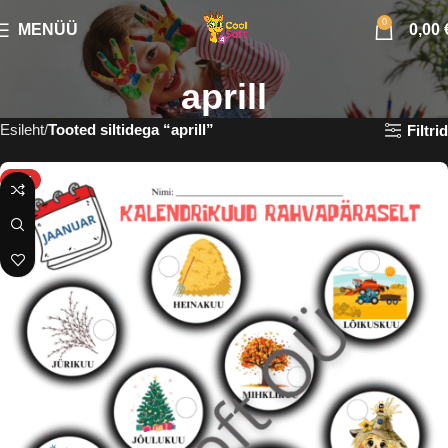
0
MENÜÜ
0,00
aprill
Esileht
Tooted siltidega “aprill”
Filtrid
HOT