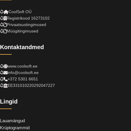
CoolSoft OÜ
Registrikood 16273102
Privaatsustingimused
Müügitingimused
Kontaktandmed
www.coolsoft.ee
info@coolsoft.ee
+372 5301 6651
EE331010220292047227
Lingid
Lauamängud
Krüptogrammid