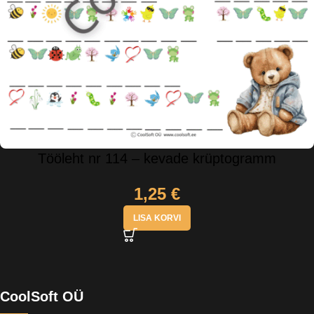
Tööleht nr 114 – kevade krüptogramm
1,25
€
LISA KORVI
CoolSoft OÜ