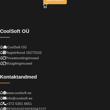
CoolSoft OÜ
CoolSoft OÜ
Registrikood 16273102
Privaatsustingimused
Müügitingimused
Kontaktandmed
www.coolsoft.ee
info@coolsoft.ee
+372 5301 6651
EE331010220292047227