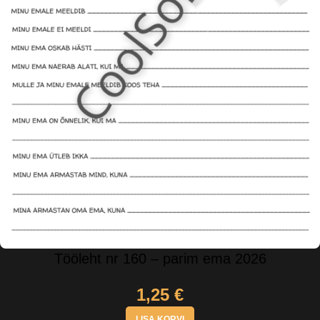
Tööleht nr 160 – parim ema 2026
1,25
€
LISA KORVI