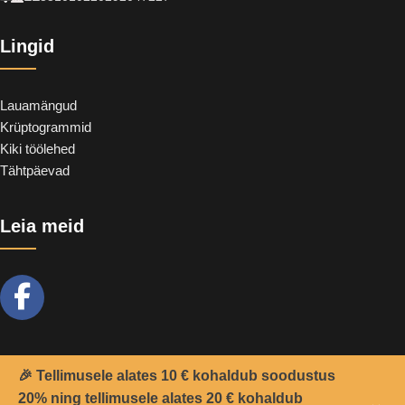
Lingid
Lauamängud
Krüptogrammid
Kiki töölehed
Tähtpäevad
Leia meid
🎉 Tellimusele alates 10 € kohaldub soodustus
20% ning tellimusele alates 20 € kohaldub
2021 -
Teemant
&
CoolSoft OÜ
© Kõik õigused kaitstud.