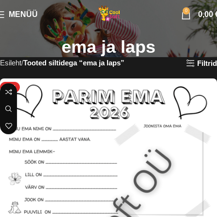
0
MENÜÜ
0,00
ema ja laps
Esileht
Tooted siltidega “ema ja laps”
Filtrid
HOT