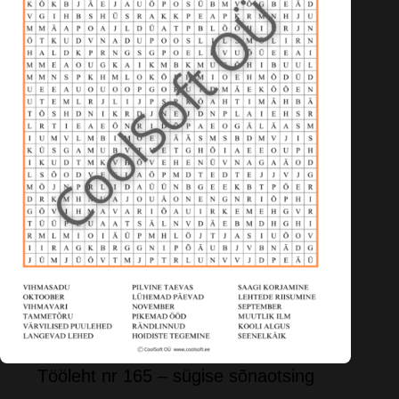
Tööleht nr 165 – sügise sõnaotsing