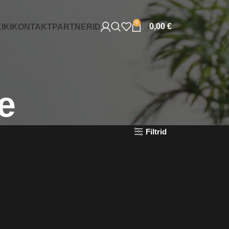
0
0,00
€
IKI
KONTAKT
PARTNERID
e
Filtrid