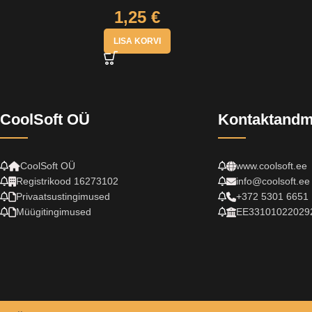
1,25
€
LISA KORVI
CoolSoft OÜ
Kontaktand
CoolSoft OÜ
www.coolsoft.ee
Registrikood 16273102
info@coolsoft.ee
Privaatsustingimused
+372 5301 6651
Müügitingimused
EE33101022029