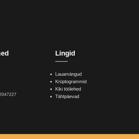
med
Lingid
Lauamängud
Krüptogrammid
Kiki töölehed
2047227
Tähtpäevad