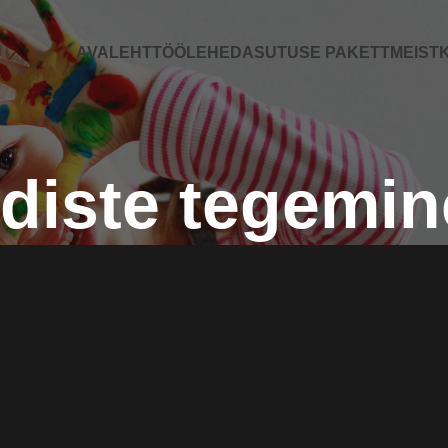
AVALEHT
TÖÖLEHED
ASUTUSE PAKETT
MEIST
K
diste tegemin