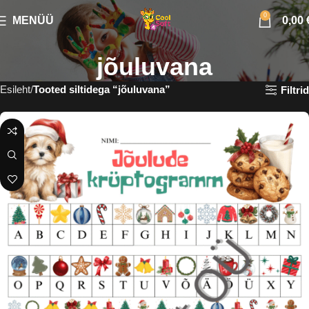
0
MENÜÜ
0,00
jõuluvana
Esileht
Tooted siltidega “jõuluvana”
Filtrid