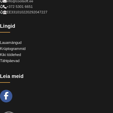
info@coolsoft.ee
+372 5301 6651
EE331010220292047227
Lingid
Lauamängud
Krüptogrammid
Kiki töölehed
Tähtpäevad
Leia meid