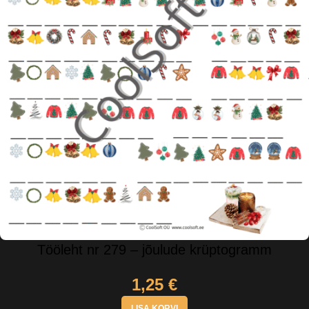
Tööleht nr 279 – jõulude krüptogramm
1,25
€
LISA KORVI