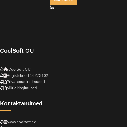
CoolSoft OÜ
CoolSoft OÜ
Registrikood 16273102
Privaatsustingimused
Müügitingimused
Kontaktandmed
www.coolsoft.ee