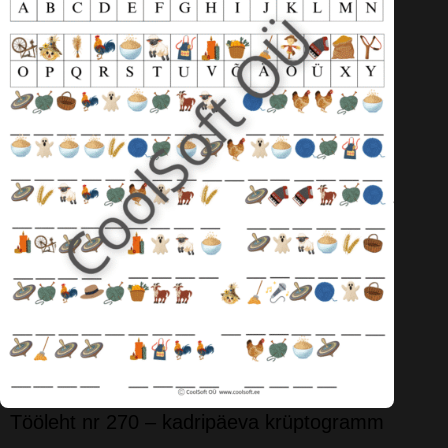
Tööleht nr 270 – kadripäeva krüptogramm