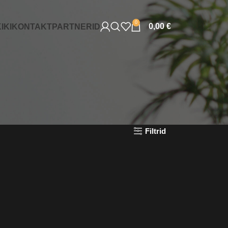
0
0,00
€
IKI
KONTAKT
PARTNERID
Filtrid