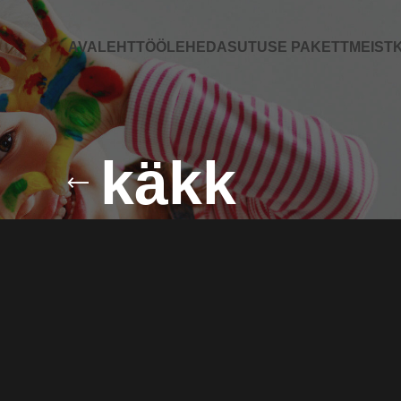
AVALEHT
TÖÖLEHED
ASUTUSE PAKETT
MEIST
K
käkk