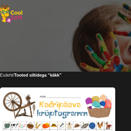
Esileht
Tooted siltidega “käkk”