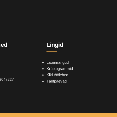
med
Lingid
Lauamängud
Krüptogrammid
Kiki töölehed
2047227
Tähtpäevad