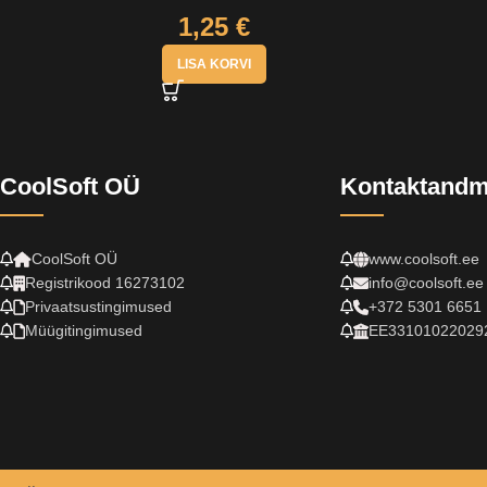
1,25
€
LISA KORVI
CoolSoft OÜ
Kontaktand
CoolSoft OÜ
www.coolsoft.ee
Registrikood 16273102
info@coolsoft.ee
Privaatsustingimused
+372 5301 6651
Müügitingimused
EE33101022029