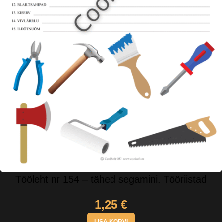
Tööleht nr 154 – tähed segamini. Tööriistad
1,25
€
LISA KORVI