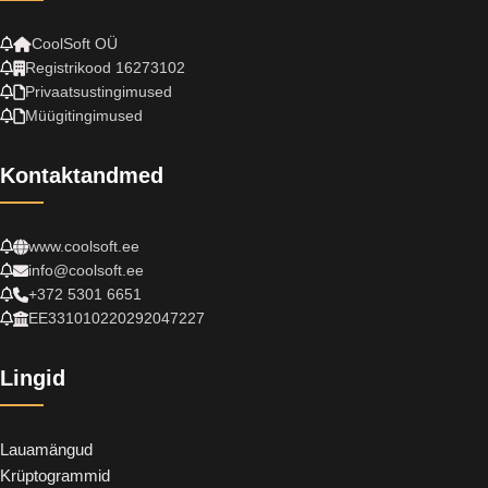
CoolSoft OÜ
Registrikood 16273102
Privaatsustingimused
Müügitingimused
Kontaktandmed
www.coolsoft.ee
info@coolsoft.ee
+372 5301 6651
EE331010220292047227
Lingid
Lauamängud
Krüptogrammid