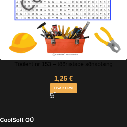
Tööleht nr 153 – tööriistade sõnaotsing
1,25
€
LISA KORVI
CoolSoft OÜ