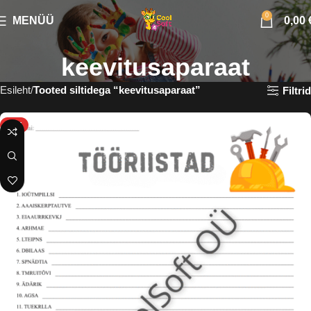
0
MENÜÜ
0,00
keevitusaparaat
Esileht
Tooted siltidega “keevitusaparaat”
Filtrid
HOT