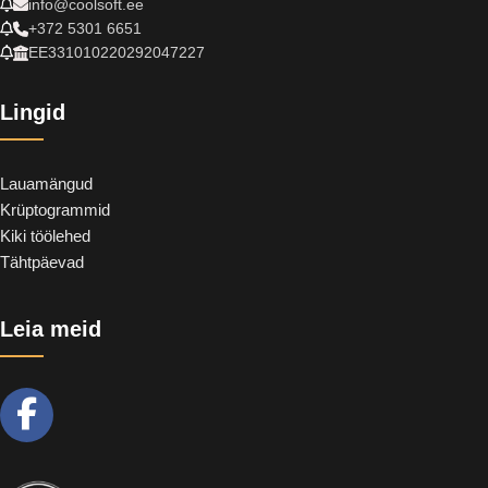
info@coolsoft.ee
+372 5301 6651
EE331010220292047227
Lingid
Lauamängud
Krüptogrammid
Kiki töölehed
Tähtpäevad
Leia meid