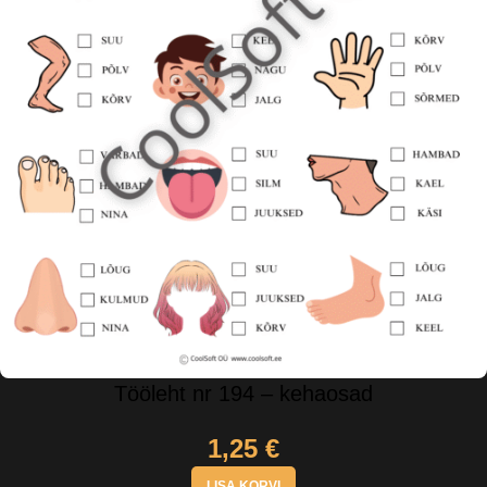
Tööleht nr 194 – kehaosad
1,25
€
LISA KORVI