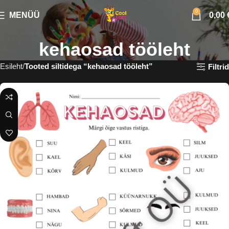
0
MENÜÜ
0,00
kehaosad tööleht
Esileht
Tooted siltidega “kehaosad tööleht”
Filtrid