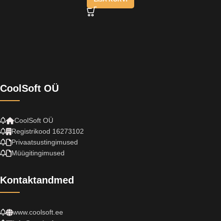
CoolSoft OÜ
CoolSoft OÜ
Registrikood 16273102
Privaatsustingimused
Müügitingimused
Kontaktandmed
www.coolsoft.ee