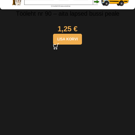
Tööleht nr 90 – aita lapsed bussi peale
1,25
€
LISA KORVI