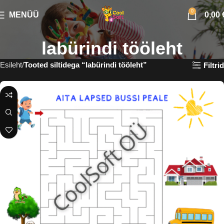
0
MENÜÜ
0,00
labürindi tööleht
Esileht
Tooted siltidega “labürindi tööleht”
Filtrid