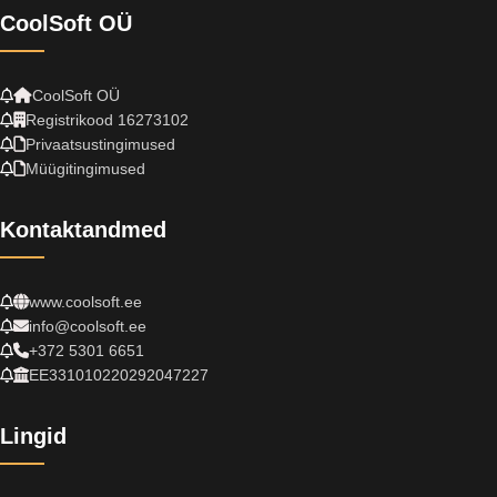
CoolSoft OÜ
CoolSoft OÜ
Registrikood 16273102
Privaatsustingimused
Müügitingimused
Kontaktandmed
www.coolsoft.ee
info@coolsoft.ee
+372 5301 6651
EE331010220292047227
Lingid