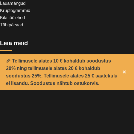
Lauamängud
Krüptogrammid
Kiki töölehed
Tähtpäevad
Leia meid
🎉 Tellimusele alates 10 € kohaldub soodustus
20% ning tellimusele alates 20 € kohaldub
×
soodustus 25%. Tellimusele alates 25 € saatekulu
0
ei lisandu. Soodustus nähtub ostukorvis.
oovide nimekiri
Pood
Ostukorv
Minu konto
2021 -
Teemant
&
CoolSoft OÜ
© Kõik õigused kaitstud.