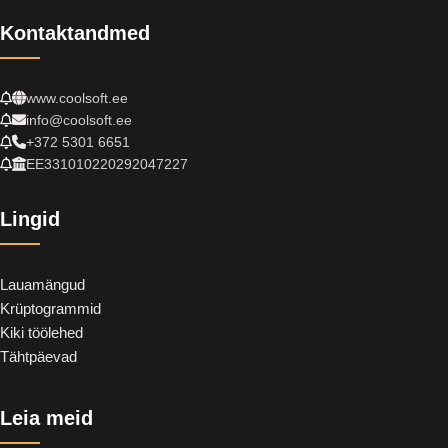
Kontaktandmed
www.coolsoft.ee
info@coolsoft.ee
+372 5301 6651
EE331010220292047227
Lingid
Lauamängud
Krüptogrammid
Kiki töölehed
Tähtpäevad
Leia meid