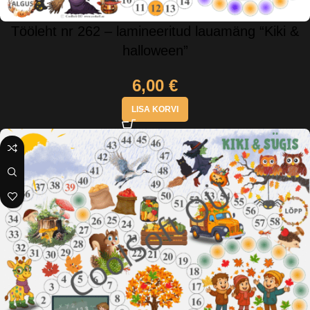
Tööleht nr 262 – lamineeritud lauamäng “Kiki &
halloween”
6,00
€
LISA KORVI