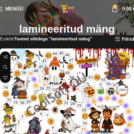
0
MENÜÜ
0,00
lamineeritud mäng
Esileht
Tooted siltidega “lamineeritud mäng”
Filtrid