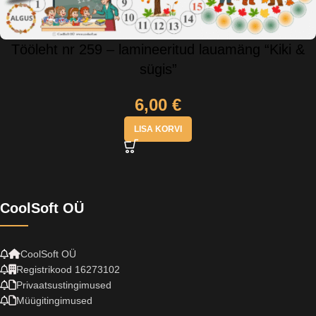
Tööleht nr 259 – lamineeritud lauamäng “Kiki &
sügis”
6,00
€
LISA KORVI
CoolSoft OÜ
CoolSoft OÜ
Registrikood 16273102
Privaatsustingimused
Müügitingimused