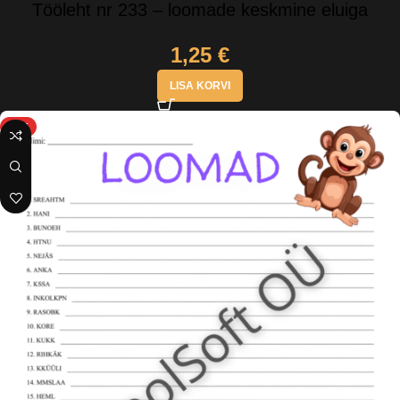
Tööleht nr 233 – loomade keskmine eluiga
1,25
€
LISA KORVI
HOT