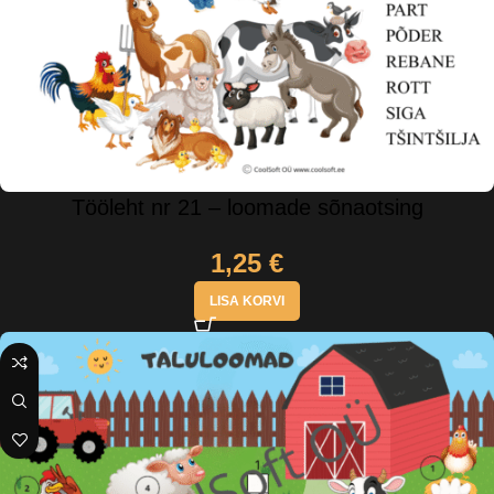
Tööleht nr 21 – loomade sõnaotsing
1,25
€
LISA KORVI