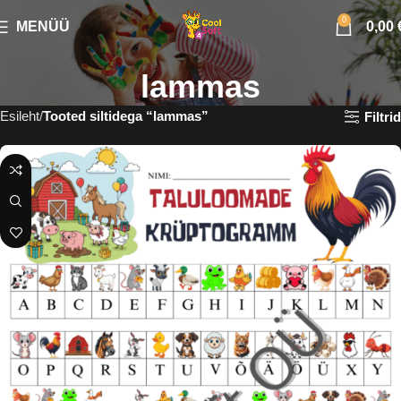
0
MENÜÜ
0,00
lammas
Esileht
Tooted siltidega “lammas”
Filtrid