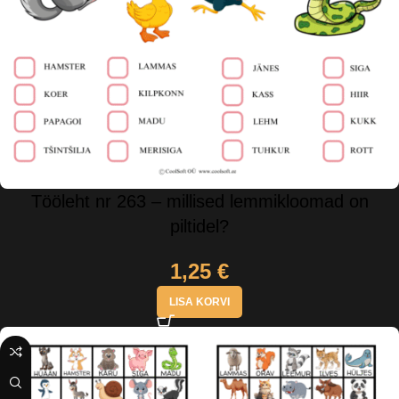
Tööleht nr 263 – millised lemmikloomad on
piltidel?
1,25
€
LISA KORVI