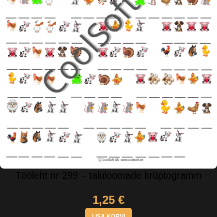
Tööleht nr 299 – taluloomade krüptogramm
1,25
€
LISA KORVI