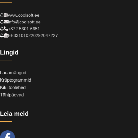
www.coolsoft.ee
info@coolsoft.ee
+372 5301 6651
EE331010220292047227
Lingid
Lauamängud
Krüptogrammid
Kiki töölehed
Tähtpäevad
Leia meid