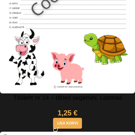
Tööleht nr 14 – tähed segamini. Loomad
1,25
€
LISA KORVI