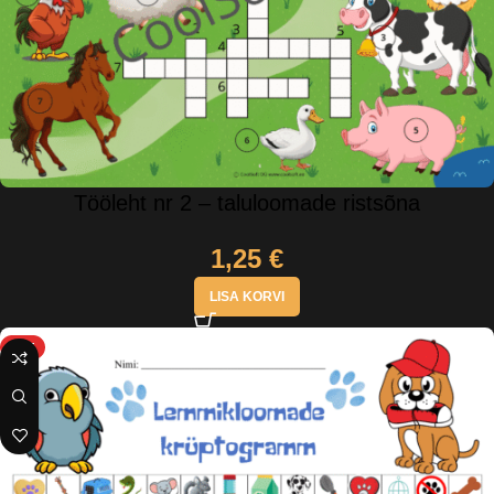
Tööleht nr 2 – taluloomade ristsõna
1,25
€
LISA KORVI
HOT