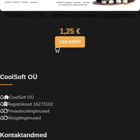
Tööleht nr 115 – lemmikloomade krüptogramm
1,25
€
LISA KORVI
CoolSoft OÜ
CoolSoft OÜ
Registrikood 16273102
Privaatsustingimused
Müügitingimused
Kontaktandmed