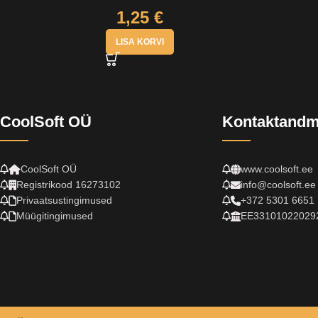
1,25
€
LISA KORVI
CoolSoft OÜ
Kontaktand
CoolSoft OÜ
www.coolsoft.ee
Registrikood 16273102
info@coolsoft.ee
Privaatsustingimused
+372 5301 6651
Müügitingimused
EE33101022029