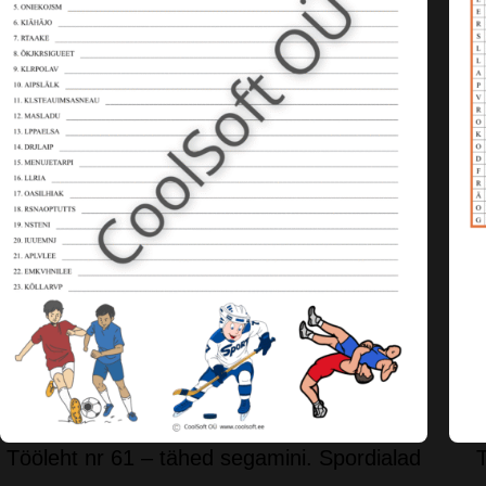
Tööleht nr 61 – tähed segamini. Spordialad
T