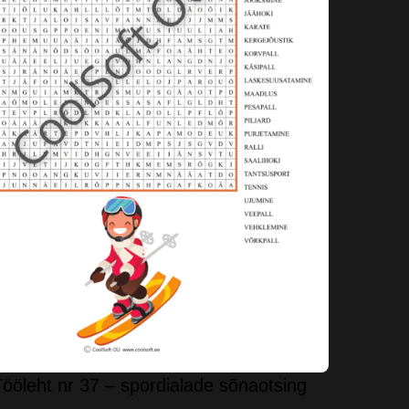
ööleht nr 37 – spordialade sõnaotsing