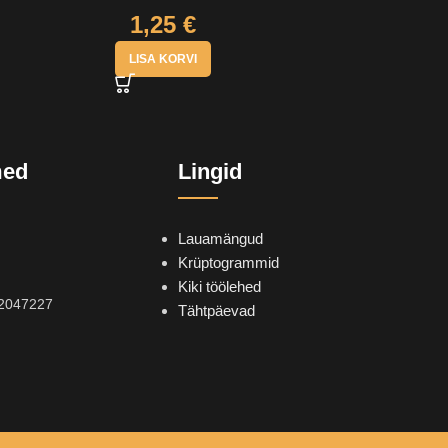
1,25
€
LISA KORVI
med
Lingid
Lauamängud
Krüptogrammid
Kiki töölehed
2047227
Tähtpäevad