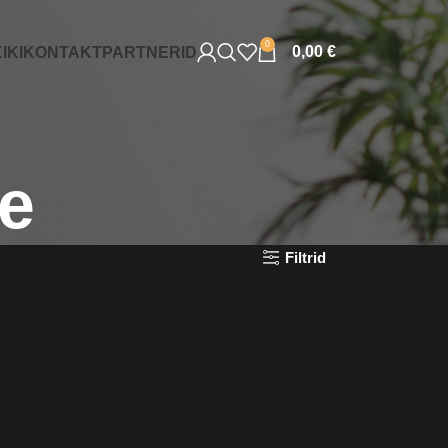
0
0,00
€
IKI
KONTAKT
PARTNERID
e
Filtrid