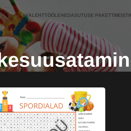
AVALEHT
TÖÖLEHED
ASUTUSE PAKETT
MEIST
K
skesuusatamin