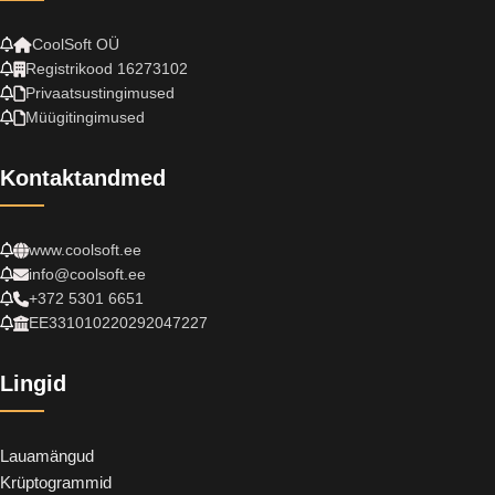
CoolSoft OÜ
Registrikood 16273102
Privaatsustingimused
Müügitingimused
Kontaktandmed
www.coolsoft.ee
info@coolsoft.ee
+372 5301 6651
EE331010220292047227
Lingid
Lauamängud
Krüptogrammid