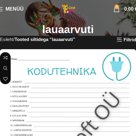
0
MENÜÜ
0,00
lauaarvuti
Esileht
Tooted siltidega “lauaarvuti”
Filtrid