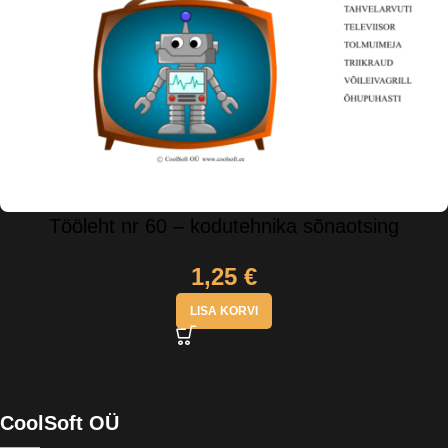
Tööleht nr 60 – kodutehnika sõnaotsing
1,25
€
LISA KORVI
CoolSoft OÜ