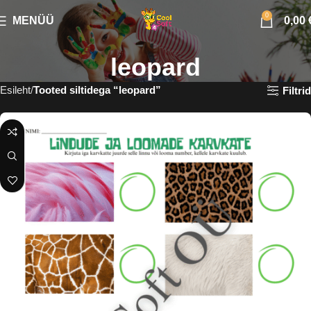
0
MENÜÜ
0,00
leopard
Esileht
Tooted siltidega “leopard”
Filtrid