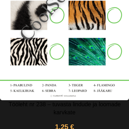
Tööleht nr 238 – tuvasta lindude ja loomade
karvkate
1,25
€