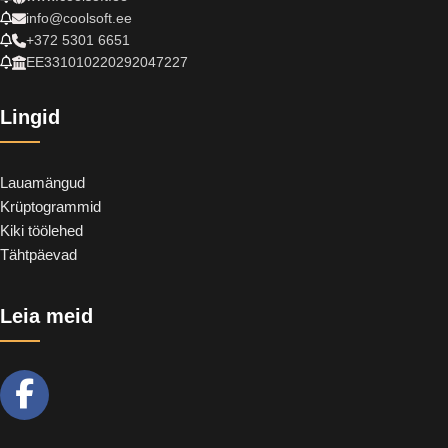
info@coolsoft.ee
+372 5301 6651
EE331010220292047227
Lingid
Lauamängud
Krüptogrammid
Kiki töölehed
Tähtpäevad
Leia meid