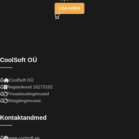
LISA KORVI
CoolSoft OÜ
CoolSoft OÜ
Registrikood 16273102
Privaatsustingimused
Müügitingimused
Kontaktandmed
www.coolsoft.ee