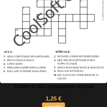
Tööleht nr 304- munapühade ristsõna
1,25
€
LISA KORVI