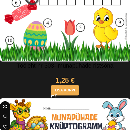
Tööleht nr 303- munapühade ristsõna
1,25
€
LISA KORVI