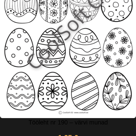
Tööleht nr 190 – värvi munad