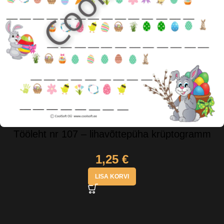
Tööleht nr 107 – lihavõttepüha krüptogramm
1,25
€
LISA KORVI