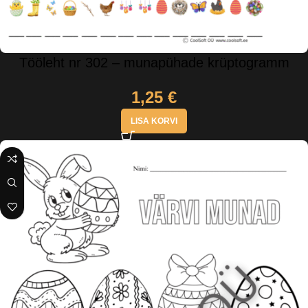
Tööleht nr 302 – munapühade krüptogramm
1,25
€
LISA KORVI