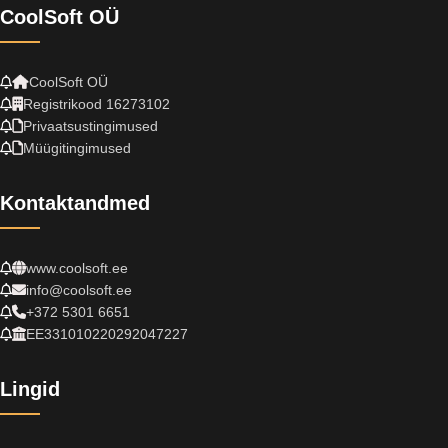
CoolSoft OÜ
CoolSoft OÜ
Registrikood 16273102
Privaatsustingimused
Müügitingimused
Kontaktandmed
www.coolsoft.ee
info@coolsoft.ee
+372 5301 6651
EE331010220292047227
Lingid