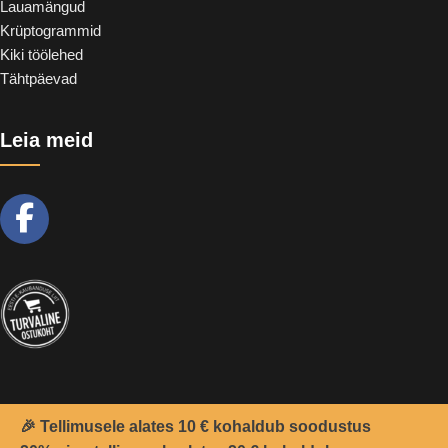
Lauamängud
Krüptogrammid
Kiki töölehed
Tähtpäevad
Leia meid
🎉 Tellimusele alates 10 € kohaldub soodustus
2021 -
Teemant
&
CoolSoft OÜ
© Kõik õigused kaitstud.