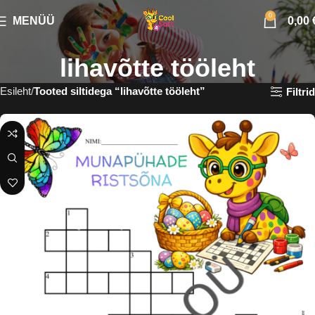
0
MENÜÜ
0,00
lihavõtte tööleht
Esileht
Tooted siltidega “lihavõtte tööleht”
Filtrid