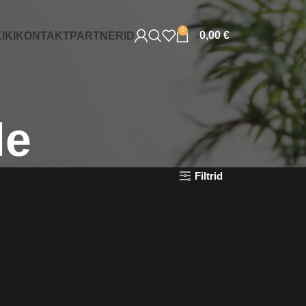
0
0,00
€
IKI
KONTAKT
PARTNERID
le
Filtrid