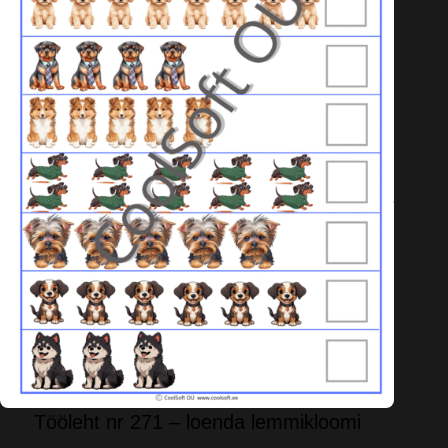
Tööleht nr 271 – loenda lemmikloomi