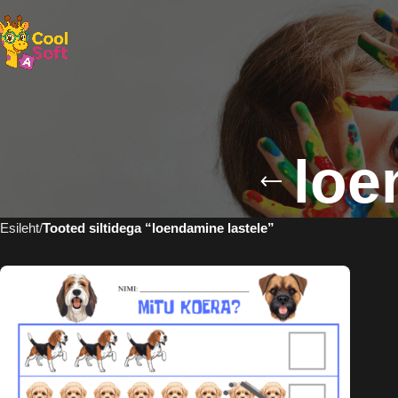
loe
Esileht
Tooted siltidega “loendamine lastele”