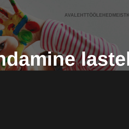
AVALEHT
TÖÖLEHED
MEIST
K
ndamine laste