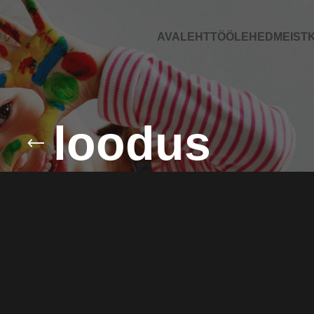
AVALEHT
TÖÖLEHED
MEIST
K
loodus