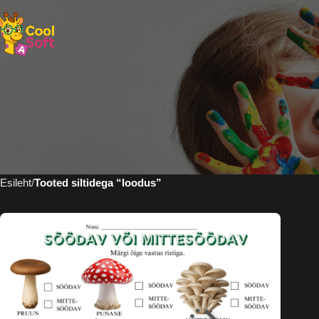
Esileht
Tooted siltidega “loodus”