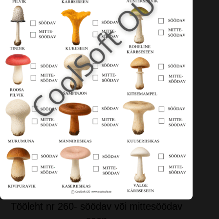
Tööleht nr 260- söödav või mittesöödav