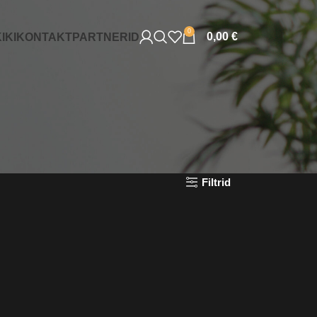
0
0,00
€
IKI
KONTAKT
PARTNERID
Filtrid