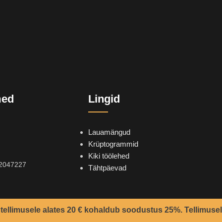
med
Lingid
Lauamängud
Krüptogrammid
Kiki töölehed
2047227
Tähtpäevad
tellimusele alates 20 € kohaldub soodustus 25%. Tellimusel
2021 -
Teemant
&
CoolSoft OÜ
© Kõik õigused kaitstud.