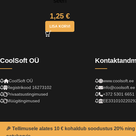
seen
1,25
€
LISA KORVI
CoolSoft OÜ
Kontaktand
CoolSoft OÜ
www.coolsoft.ee
Registrikood 16273102
info@coolsoft.ee
Privaatsustingimused
+372 5301 6651
Müügitingimused
EE33101022029
🎉 Tellimusele alates 10 € kohaldub soodustus 20% ning 