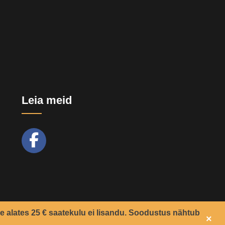
Leia meid
e alates 25 € saatekulu ei lisandu. Soodustus nähtub
×