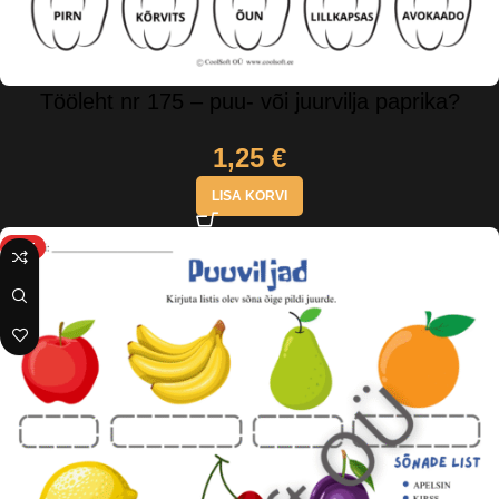
Tööleht nr 175 – puu- või juurvilja paprika?
1,25
€
LISA KORVI
HOT