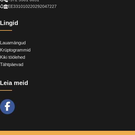
EE331010220292047227
Lingid
Lauamängud
Krüptogrammid
Kiki töölehed
Tähtpäevad
Leia meid