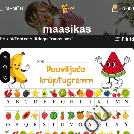
0
MENÜÜ
0,00
maasikas
Esileht
Tooted siltidega “maasikas”
Filtrid