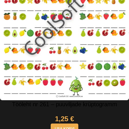
Tööleht nr 261 – puuviljade krüptogramm
1,25
€
LISA KORVI