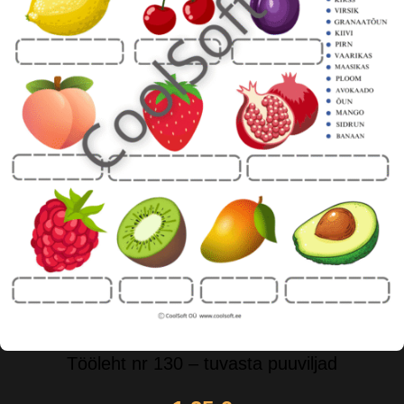
Tööleht nr 130 – tuvasta puuviljad