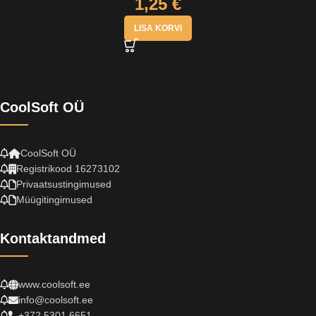
1,25
€
LISA KORVI
CoolSoft OÜ
CoolSoft OÜ
Registrikood 16273102
Privaatsustingimused
Müügitingimused
Kontaktandmed
www.coolsoft.ee
info@coolsoft.ee
+372 5301 6651