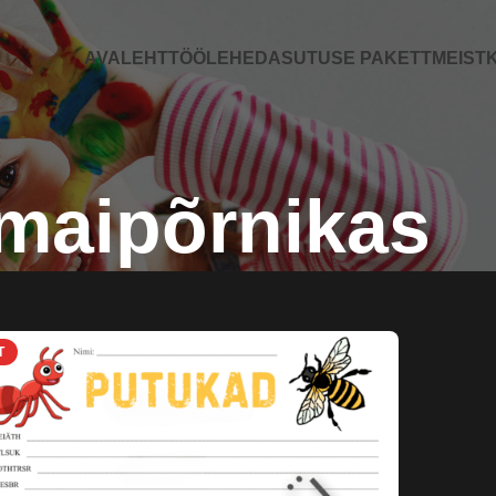
AVALEHT
TÖÖLEHED
ASUTUSE PAKETT
MEIST
K
maipõrnikas
T