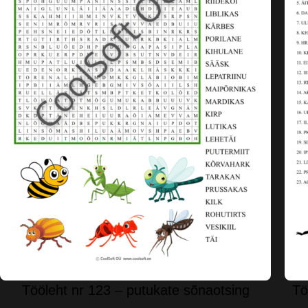
Tööleht nr 123 – putukate sõnaotsing
Tö