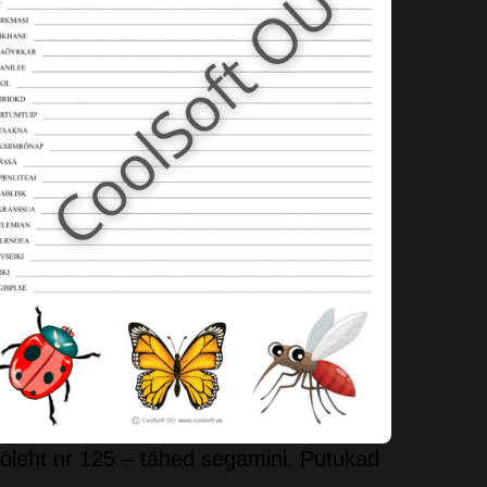
öleht nr 125 – tähed segamini. Putukad