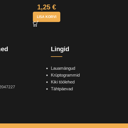
1,25
€
LISA KORVI
med
Lingid
Lauamängud
Krüptogrammid
Kiki töölehed
2047227
Tähtpäevad