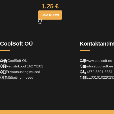
1,25
€
LISA KORVI
CoolSoft OÜ
Kontaktand
CoolSoft OÜ
www.coolsoft.ee
Registrikood 16273102
info@coolsoft.ee
Privaatsustingimused
+372 5301 6651
Müügitingimused
EE33101022029