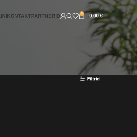
0
0,00
€
IKI
KONTAKT
PARTNERID
Filtrid