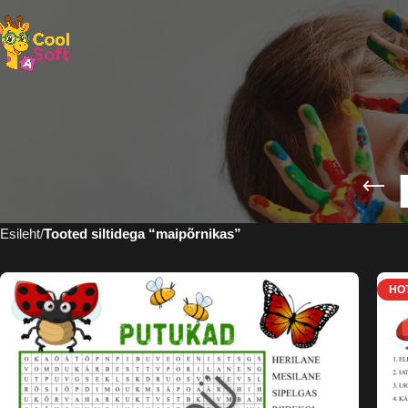
Esileht
Tooted siltidega “maipõrnikas”
HO