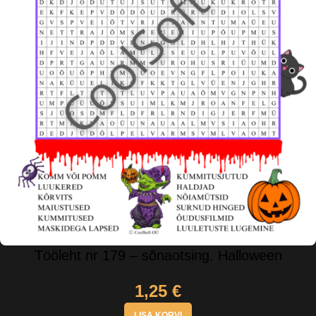
Tööleht nr 179 – sõnaotsing. Halloween
1,25
€
LISA KORVI