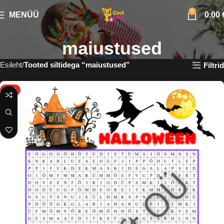
0
MENÜÜ
0,00
maiustused
Esileht
Tooted siltidega “maiustused”
Filtrid
HOT