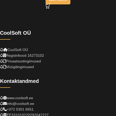
CoolSoft OÜ
CoolSoft OÜ
Registrikood 16273102
Privaatsustingimused
Müügitingimused
Kontaktandmed
www.coolsoft.ee
info@coolsoft.ee
+372 5301 6651
EE331010220292047227