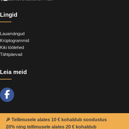
Lingid
Lauamängud
Krüptogrammid
Kiki töölehed
Tähtpäevad
Leia meid
🎉 Tellimusele alates 10 € kohaldub soodustus
20% ning tellimusele alates 20 € kohaldub
2021 -
Teemant
&
CoolSoft OÜ
© Kõik õigused kaitstud.