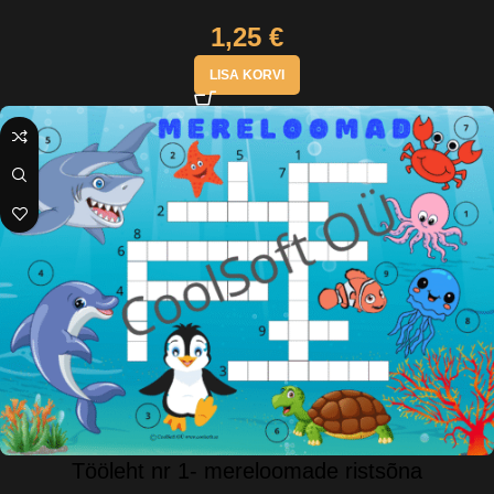
1,25
€
LISA KORVI
Tööleht nr 1- mereloomade ristsõna