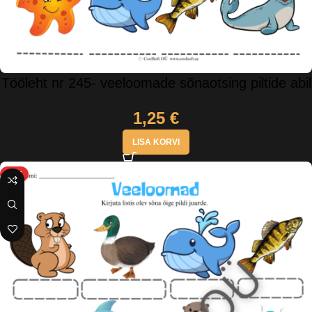
Tööleht nr 245- veeloomade sõnaotsing piltide abil
1,25
€
LISA KORVI
HOT