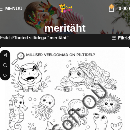
0
MENÜÜ
0,00
meritäht
Esileht
Tooted siltidega “meritäht”
Filtrid