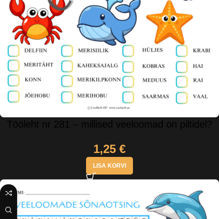
Tööleht nr 281 – millised veeloomad on piltidel?
1,25
€
LISA KORVI