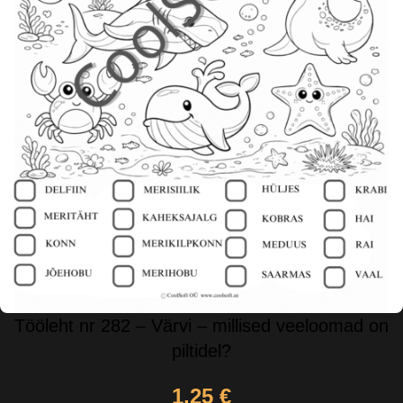
Tööleht nr 282 – Värvi – millised veeloomad on
piltidel?
1,25
€