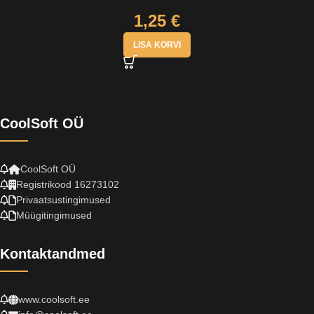
1,25
€
LISA KORVI
CoolSoft OÜ
CoolSoft OÜ
Registrikood 16273102
Privaatsustingimused
Müügitingimused
Kontaktandmed
www.coolsoft.ee