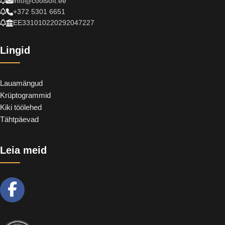
info@coolsoft.ee
+372 5301 6651
EE331010220292047227
Lingid
Lauamängud
Krüptogrammid
Kiki töölehed
Tähtpäevad
Leia meid