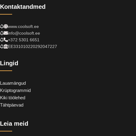
Kontaktandmed
www.coolsoft.ee
info@coolsoft.ee
+372 5301 6651
EE331010220292047227
Lingid
Lauamängud
Krüptogrammid
Kiki töölehed
Tähtpäevad
Leia meid