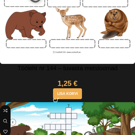
Tööleht nr 144 – tuvasta metsloomad
1,25
€
LISA KORVI