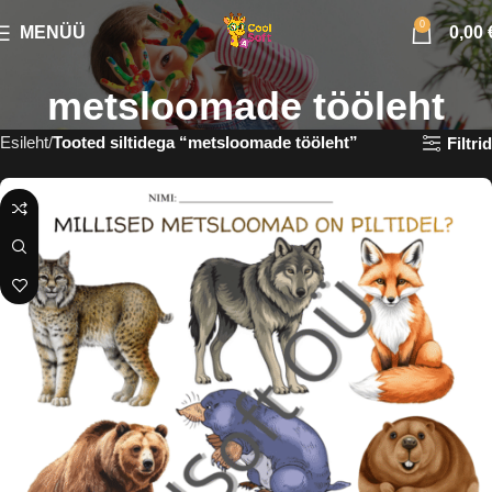
0
MENÜÜ
0,00
metsloomade tööleht
Esileht
Tooted siltidega “metsloomade tööleht”
Filtrid