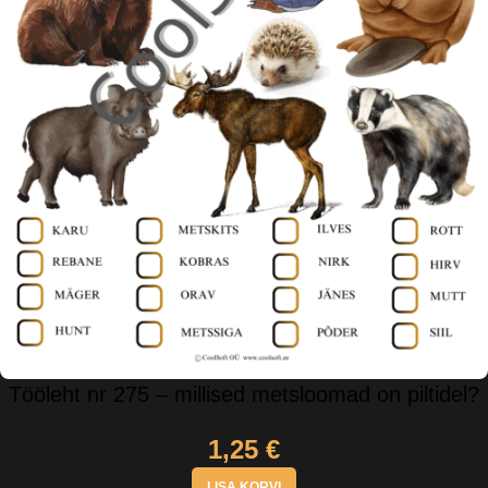
Tööleht nr 275 – millised metsloomad on piltidel?
1,25
€
LISA KORVI