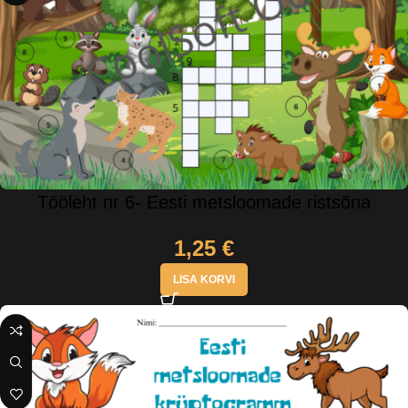
Tööleht nr 6- Eesti metsloomade ristsõna
1,25
€
LISA KORVI