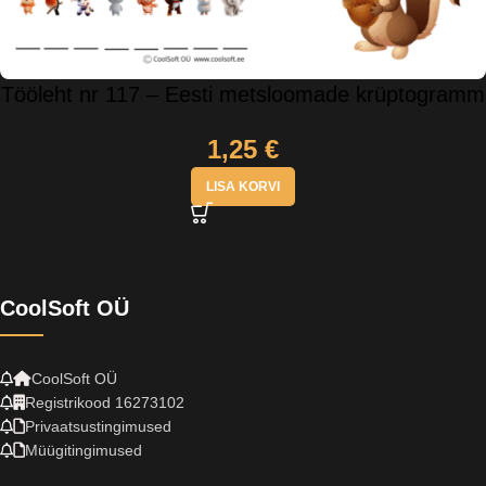
Tööleht nr 117 – Eesti metsloomade krüptogramm
1,25
€
LISA KORVI
CoolSoft OÜ
CoolSoft OÜ
Registrikood 16273102
Privaatsustingimused
Müügitingimused