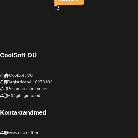
CoolSoft OÜ
CoolSoft OÜ
Registrikood 16273102
Privaatsustingimused
Müügitingimused
Kontaktandmed
www.coolsoft.ee