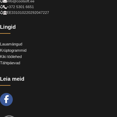
info@coolsoft.ee
+372 5301 6651
EE331010220292047227
Lingid
Lauamängud
Krüptogrammid
Kiki töölehed
Tähtpäevad
Leia meid