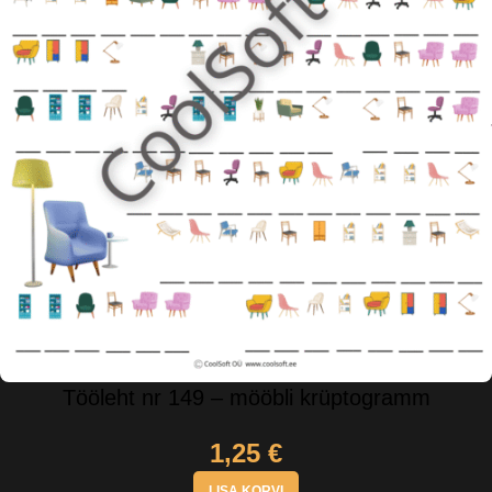
Tööleht nr 149 – mööbli krüptogramm
1,25
€
LISA KORVI