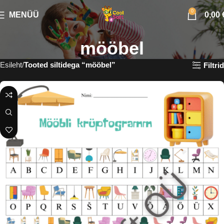
0
MENÜÜ
0,00
mööbel
Esileht
Tooted siltidega “mööbel”
Filtrid