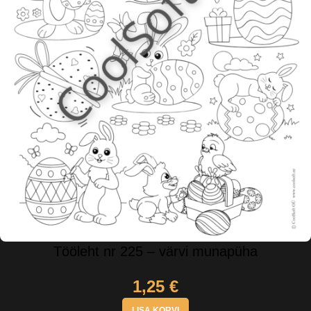
Tööleht nr 225 – värvi munapüha
1,25
€
LISA KORVI