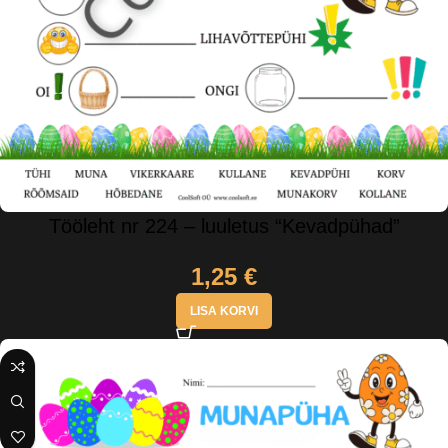
Tööleht nr 224 – luuletus “Kevadpühad”
1,25
€
LISA KORVI