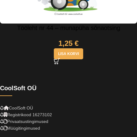
Tööleht nr 44 – munapüha sõnaotsing
1,25
€
LISA KORVI
CoolSoft OÜ
CoolSoft OÜ
Registrikood 16273102
Privaatsustingimused
Müügitingimused