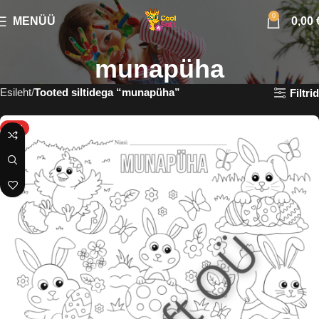
0
MENÜÜ
0,00
munapüha
Esileht
Tooted siltidega “munapüha”
Filtrid
HOT