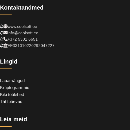
Kontaktandmed
www.coolsoft.ee
info@coolsoft.ee
+372 5301 6651
EE331010220292047227
Lingid
Lauamängud
Krüptogrammid
Kiki töölehed
Tähtpäevad
Leia meid