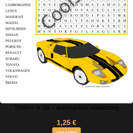
Tööleht nr 20 – automarkide sõnaotsing
1,25
€
LISA KORVI