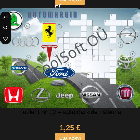
Tööleht nr 12 – automarkide ristsõna
1,25
€
LISA KORVI