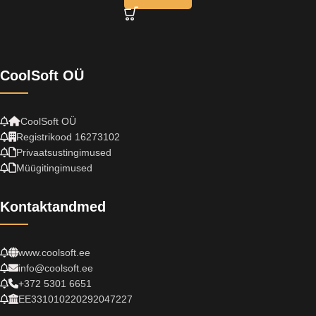
CoolSoft OÜ
CoolSoft OÜ
Registrikood 16273102
Privaatsustingimused
Müügitingimused
Kontaktandmed
www.coolsoft.ee
info@coolsoft.ee
+372 5301 6651
EE331010220292047227