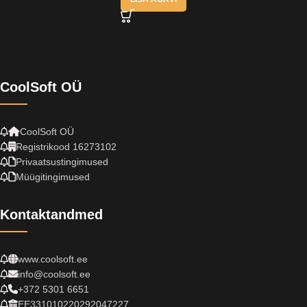
CoolSoft OÜ
CoolSoft OÜ
Registrikood 16273102
Privaatsustingimused
Müügitingimused
Kontaktandmed
www.coolsoft.ee
info@coolsoft.ee
+372 5301 6651
EE331010220292047227