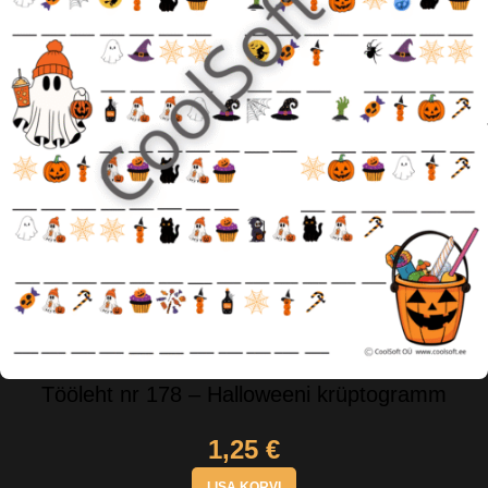
Tööleht nr 178 – Halloweeni krüptogramm
1,25
€
LISA KORVI