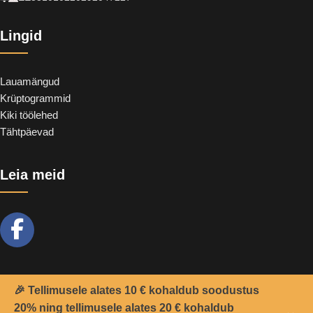
Lingid
Lauamängud
Krüptogrammid
Kiki töölehed
Tähtpäevad
Leia meid
🎉 Tellimusele alates 10 € kohaldub soodustus
20% ning tellimusele alates 20 € kohaldub
2021 -
Teemant
&
CoolSoft OÜ
© Kõik õigused kaitstud.