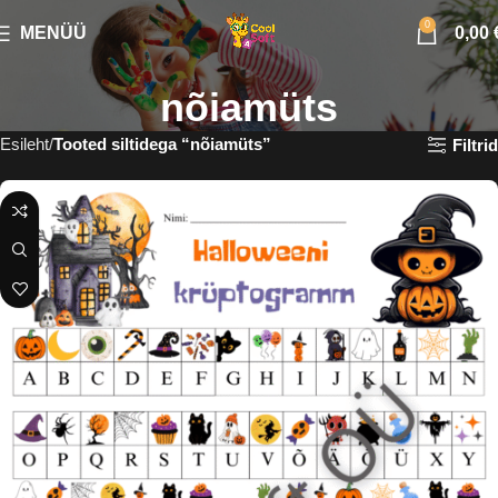
0
MENÜÜ
0,00
nõiamüts
Esileht
Tooted siltidega “nõiamüts”
Filtrid