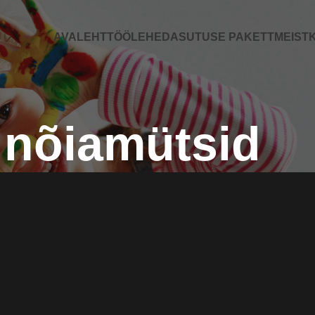
AVALEHT
TÖÖLEHED
ASUTUSE PAKETT
MEIST
K
nõiamütsid