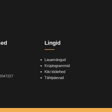
med
Lingid
Lauamängud
Krüptogrammid
Kiki töölehed
2047227
Tähtpäevad