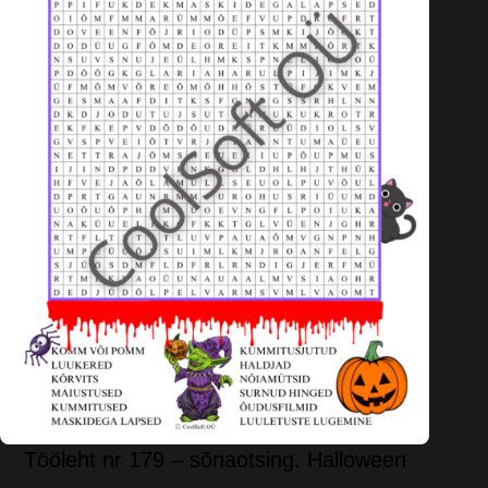
Tööleht nr 179 – sõnaotsing. Halloween