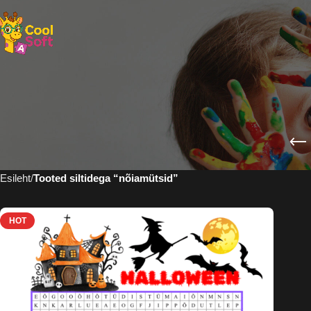
Esileht
Tooted siltidega “nõiamütsid”
HOT