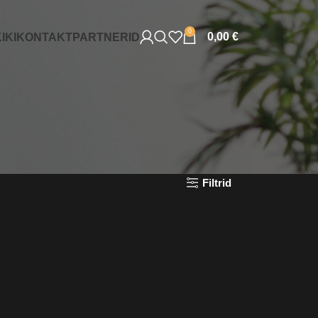
0
0,00
€
IKI
KONTAKT
PARTNERID
Filtrid