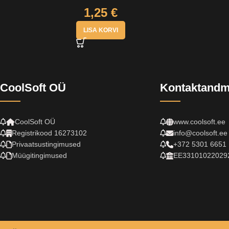
1,25
€
LISA KORVI
CoolSoft OÜ
Kontaktand
CoolSoft OÜ
www.coolsoft.ee
Registrikood 16273102
info@coolsoft.ee
Privaatsustingimused
+372 5301 6651
Müügitingimused
EE33101022029