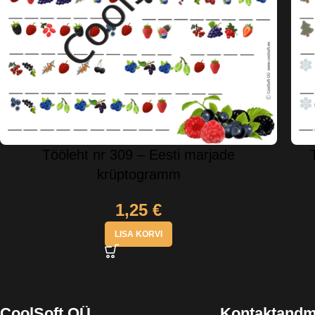
Tööleht nr 309 – Eesti marjade
krüptogramm
1,25
€
LISA KORVI
CoolSoft OÜ
Kontaktand