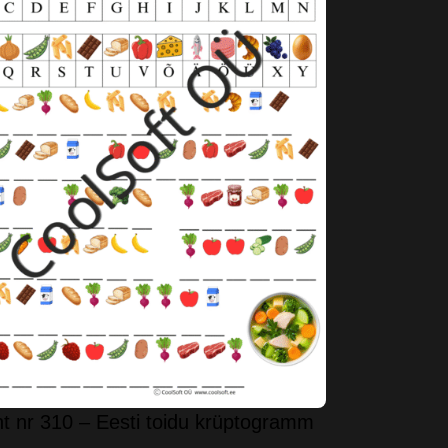
t nr 310 – Eesti toidu krüptogramm