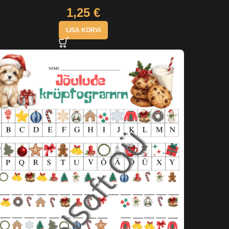
1,25
€
LISA KORVI