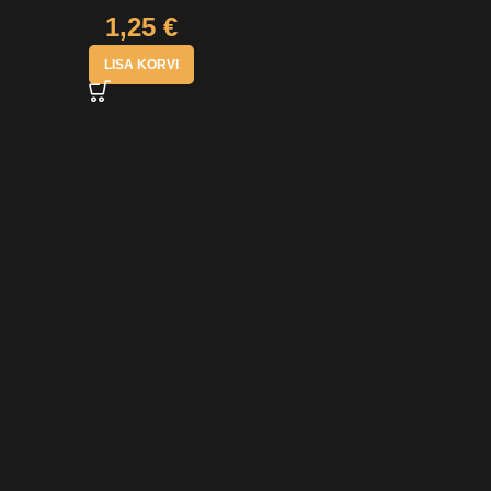
1,25
€
LISA KORVI