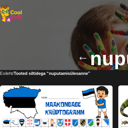
nup
Esileht
Tooted siltidega “nuputamisülesanne”