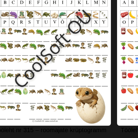
öleht nr 315 – roomajate krüptogramm
Tööleh