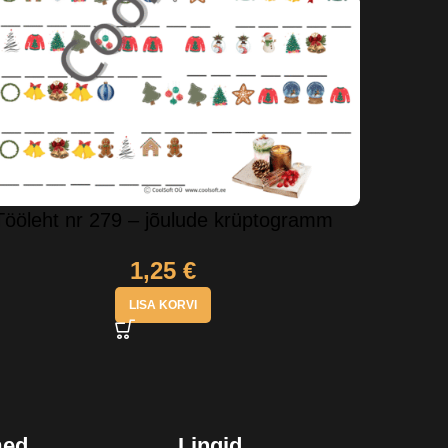
Tööleht nr 279 – jõulude krüptogramm
1,25
€
LISA KORVI
med
Lingid