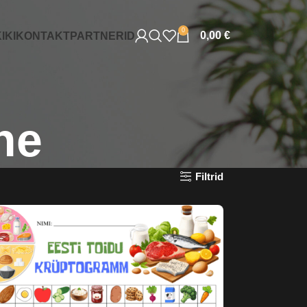
0
0,00
€
IKI
KONTAKT
PARTNERID
ne
Filtrid