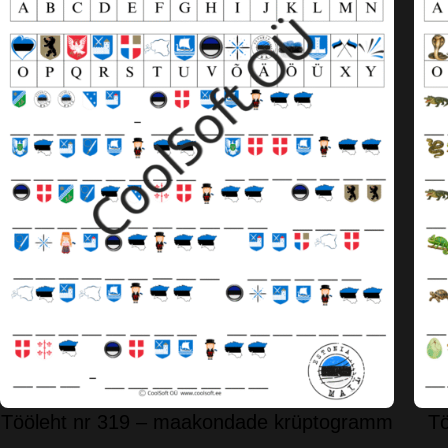
Tööleht nr 319 – maakondade krüptogramm
Tö