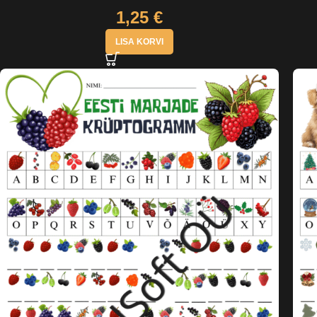
1,25
€
LISA KORVI