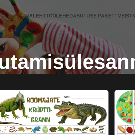
AVALEHT
TÖÖLEHED
ASUTUSE PAKETT
MEIST
K
utamisülesan