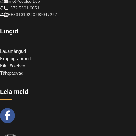
info@coolsoft.ee
+372 5301 6651
EE331010220292047227
Lingid
Lauamängud
Krüptogrammid
Kiki töölehed
Tähtpäevad
Leia meid