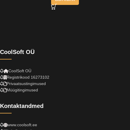
CoolSoft OÜ
CoolSoft OÜ
Registrikood 16273102
Privaatsustingimused
Müügitingimused
Kontaktandmed
www.coolsoft.ee