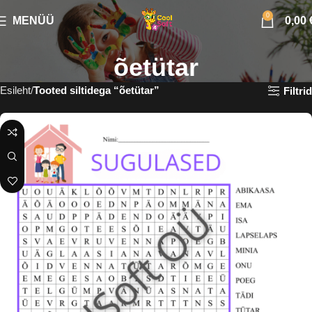
0
MENÜÜ
0,00
õetütar
Esileht
Tooted siltidega “õetütar”
Filtrid