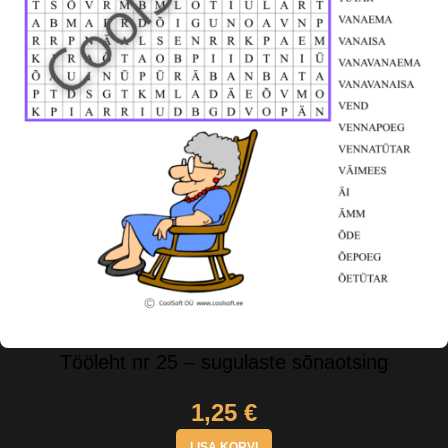
Tööleht nr 25 – sugulaste sõnaotsing
1,25
€
LISA KORVI