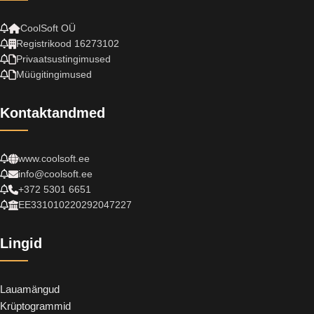
CoolSoft OÜ
Registrikood 16273102
Privaatsustingimused
Müügitingimused
Kontaktandmed
www.coolsoft.ee
info@coolsoft.ee
+372 5301 6651
EE331010220292047227
Lingid
Lauamängud
Krüptogrammid