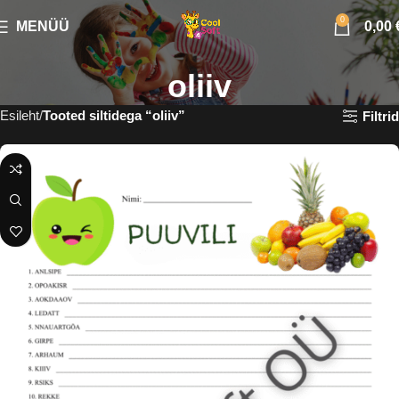
0
MENÜÜ
0,00
oliiv
Esileht
Tooted siltidega “oliiv”
Filtrid