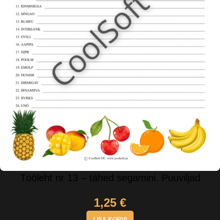
Tööleht nr 13 – tähed segamini. Puuviljad
1,25
€
LISA KORVI