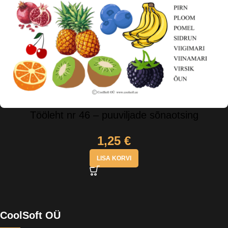
Tööleht nr 46 – puuviljade sõnaotsing
1,25
€
LISA KORVI
CoolSoft OÜ