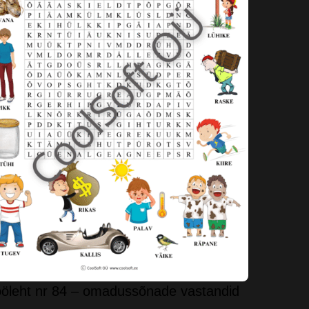
öleht nr 84 – omadussõnade vastandid