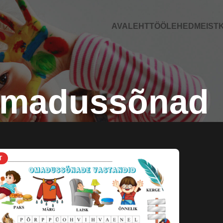
AVALEHT
TÖÖLEHED
MEIST
K
madussõnad
T