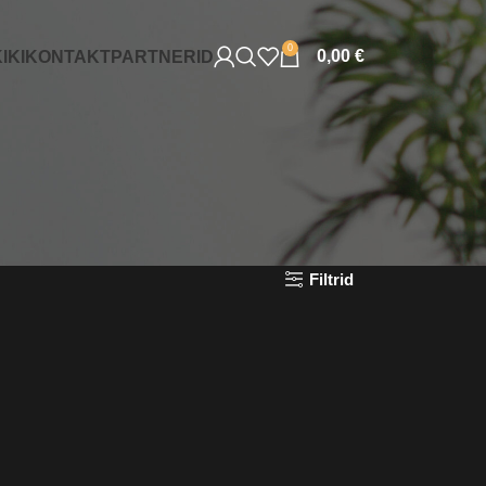
0
0,00
€
IKI
KONTAKT
PARTNERID
Filtrid