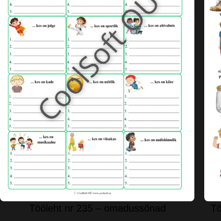
Tööleht nr 235 – omadussõnad
Tö