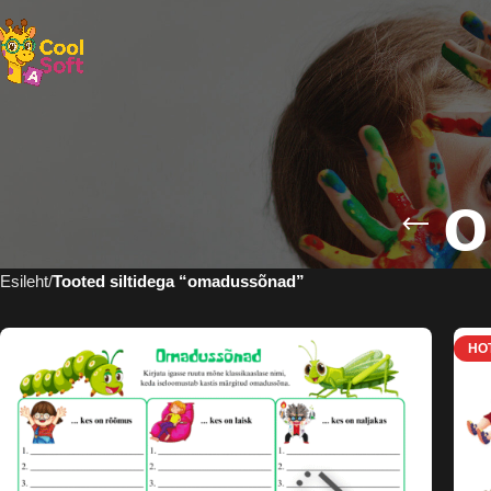
o
Esileht
Tooted siltidega “omadussõnad”
HO