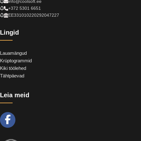
info@coolsoft.ee
+372 5301 6651
EE331010220292047227
Lingid
Lauamängud
Krüptogrammid
Kiki töölehed
Tähtpäevad
Leia meid