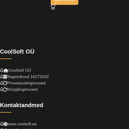
CoolSoft OÜ
CoolSoft OÜ
Registrikood 16273102
Privaatsustingimused
Müügitingimused
Kontaktandmed
www.coolsoft.ee