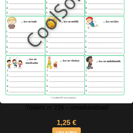
Tööleht nr 235 – omadussõnad
1,25
€
LISA KORVI