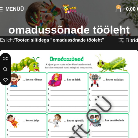
0
MENÜÜ
0,00
omadussõnade tööleht
Esileht
Tooted siltidega “omadussõnade tööleht”
Filtrid