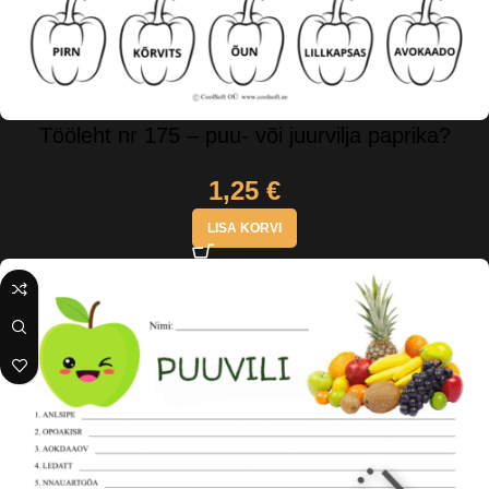
Tööleht nr 175 – puu- või juurvilja paprika?
1,25
€
LISA KORVI