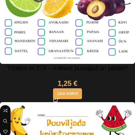
Tööleht nr 274 – millised puuviljad on piltidel?
1,25
€
LISA KORVI