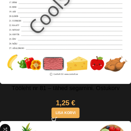
Tööleht nr 81 – tähed segamini. Ostukorv
1,25
€
LISA KORVI