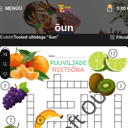
0
MENÜÜ
0,00
õun
Esileht
Tooted siltidega “õun”
Filtrid