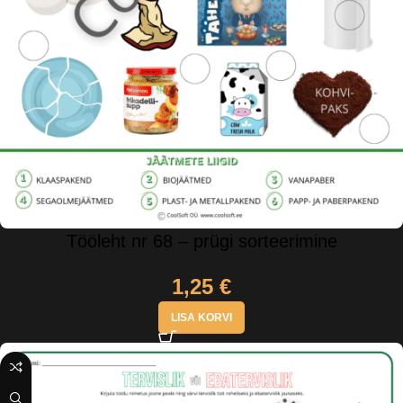
Tööleht nr 68 – prügi sorteerimine
1,25
€
LISA KORVI