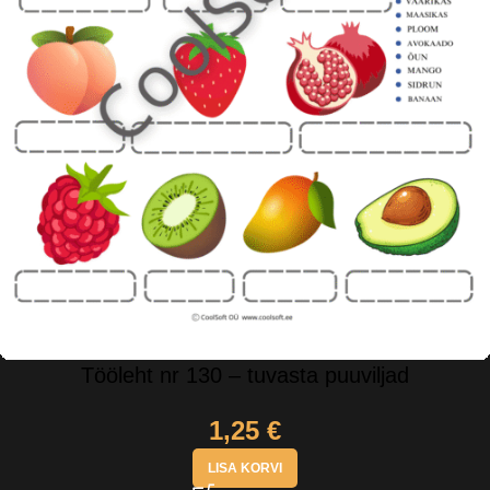
Tööleht nr 130 – tuvasta puuviljad
1,25
€
LISA KORVI