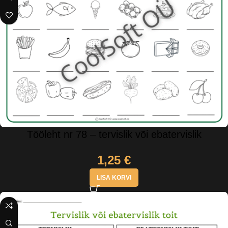
Tööleht nr 78 – tervislik või ebatervislik
1,25
€
LISA KORVI