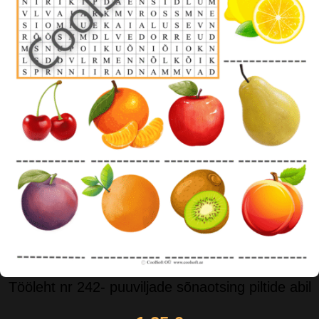
Tööleht nr 242- puuviljade sõnaotsing piltide abil