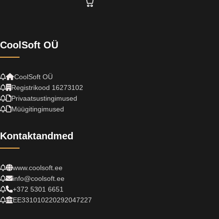
CoolSoft OÜ
CoolSoft OÜ
Registrikood 16273102
Privaatsustingimused
Müügitingimused
Kontaktandmed
www.coolsoft.ee
info@coolsoft.ee
+372 5301 6651
EE331010220292047227