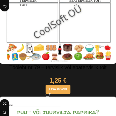
Tööleht nr 79 – tervislik või ebatervislik toit
1,25
€
LISA KORVI