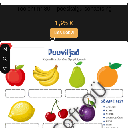
Tööleht nr 80 – poeskäigu sõnaotsing
1,25
€
LISA KORVI
HOT