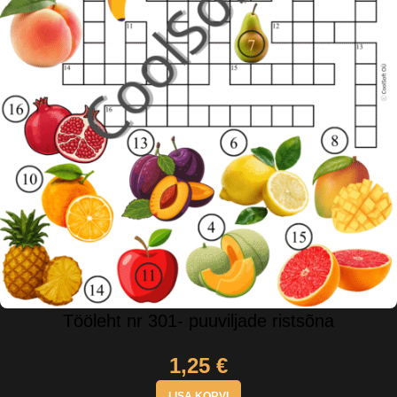
Tööleht nr 301- puuviljade ristsõna
1,25
€
LISA KORVI