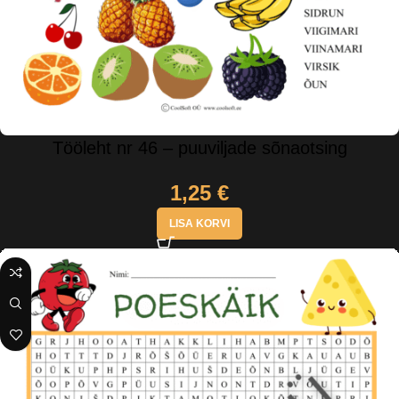
Tööleht nr 46 – puuviljade sõnaotsing
1,25
€
LISA KORVI