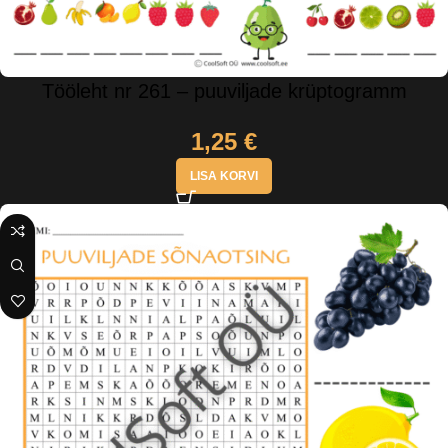
Tööleht nr 261 – puuviljade krüptogramm
1,25
€
LISA KORVI