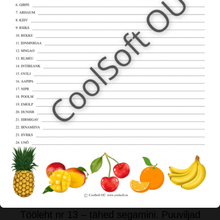
Tööleht nr 13 – tähed segamini. Puuviljad