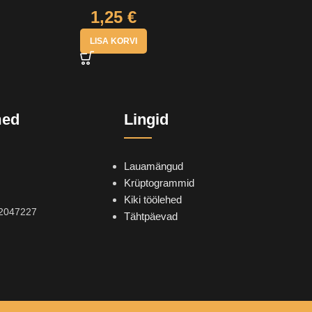
1,25
€
LISA KORVI
med
Lingid
Lauamängud
Krüptogrammid
Kiki töölehed
2047227
Tähtpäevad