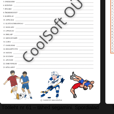
Tööleht nr 61 – tähed segamini. Spordialad
T