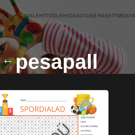
AVALEHT
TÖÖLEHED
ASUTUSE PAKETT
MEIST
K
pesapall