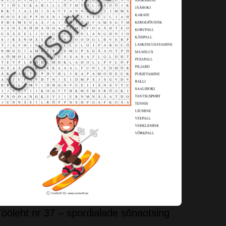
ööleht nr 37 – spordialade sõnaotsing