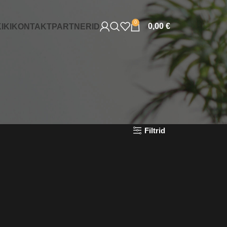
0
0,00
€
IKI
KONTAKT
PARTNERID
Filtrid