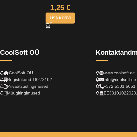
1,25
€
LISA KORVI
CoolSoft OÜ
Kontaktand
CoolSoft OÜ
www.coolsoft.ee
Registrikood 16273102
info@coolsoft.ee
Privaatsustingimused
+372 5301 6651
Müügitingimused
EE33101022029