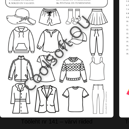
Tööleht nr 141 – värvi riided
T