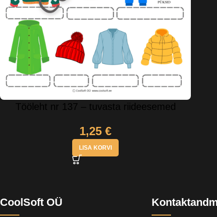
Tööleht nr 137 – tuvasta riideesemed
1,25
€
LISA KORVI
CoolSoft OÜ
Kontaktand