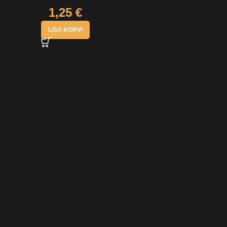
1,25
€
LISA KORVI