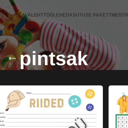
AVALEHT
TÖÖLEHED
ASUTUSE PAKETT
MEIST
K
pintsak