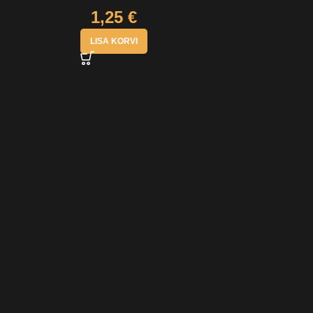
1,25
€
LISA KORVI