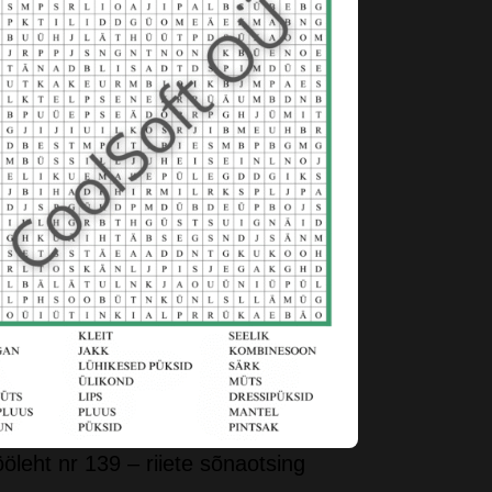
öleht nr 139 – riiete sõnaotsing