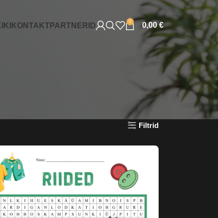
0
0,00
€
IKI
KONTAKT
PARTNERID
Filtrid