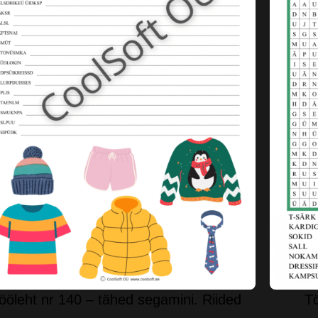
ööleht nr 140 – tähed segamini. Riided
Tö