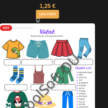
1,25
€
LISA KORVI
HOT