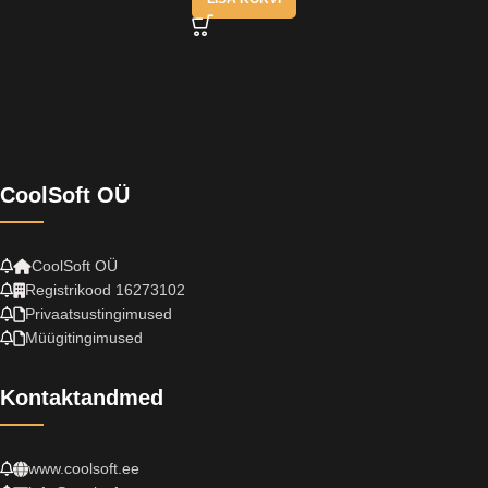
CoolSoft OÜ
CoolSoft OÜ
Registrikood 16273102
Privaatsustingimused
Müügitingimused
Kontaktandmed
www.coolsoft.ee