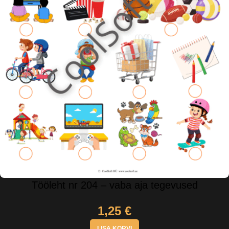
Tööleht nr 204 – vaba aja tegevused
1,25
€
LISA KORVI