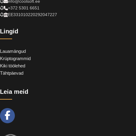
info@coolsoft.ee
+372 5301 6651
EE331010220292047227
Lingid
Lauamängud
Krüptogrammid
Kiki töölehed
Tähtpäevad
Leia meid