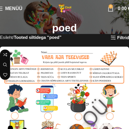
0
MENÜÜ
0,00
poed
Esileht
Tooted siltidega “poed”
Filtrid