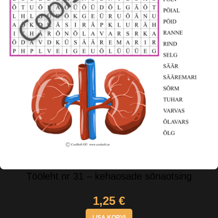
Tööleht nr 31 – kehaosade sõnaotsing
1,25
€
LISA KORVI