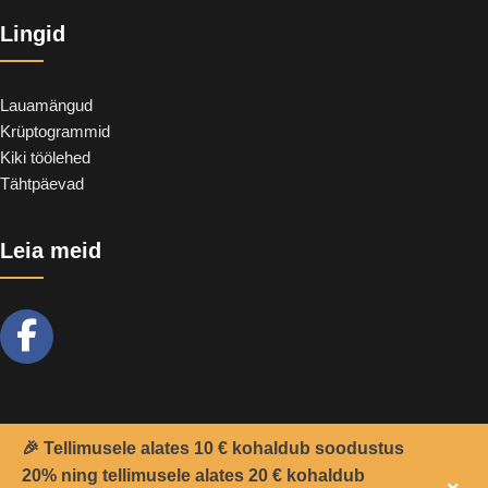
Lingid
Lauamängud
Krüptogrammid
Kiki töölehed
Tähtpäevad
Leia meid
🎉 Tellimusele alates 10 € kohaldub soodustus
2021 -
Teemant
&
CoolSoft OÜ
© Kõik õigused kaitstud.
20% ning tellimusele alates 20 € kohaldub