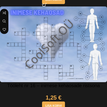
Tööleht nr 16 – inimese kehaosade ristsona
1,25
€
LISA KORVI