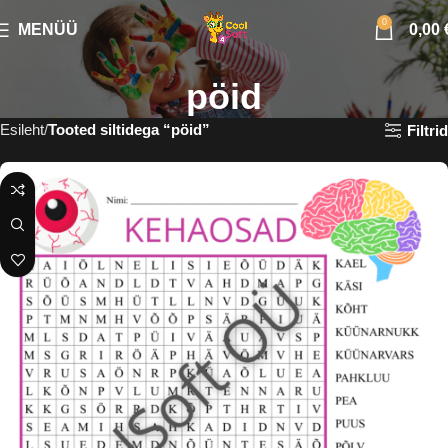
0
MENÜÜ
0,00
pöid
Esileht
Tooted siltidega “pöid”
Filtrid