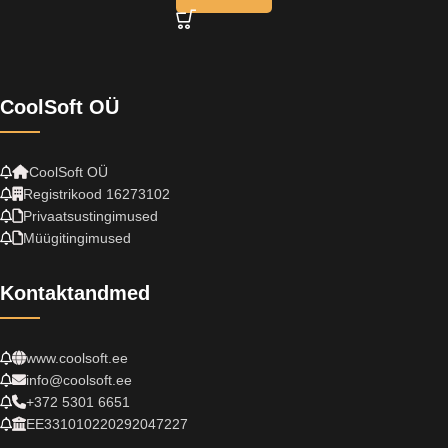
CoolSoft OÜ
CoolSoft OÜ
Registrikood 16273102
Privaatsustingimused
Müügitingimused
Kontaktandmed
www.coolsoft.ee
info@coolsoft.ee
+372 5301 6651
EE331010220292047227