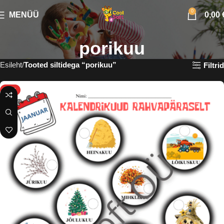
0
MENÜÜ
0,00
porikuu
Esileht
Tooted siltidega “porikuu”
Filtrid
HOT