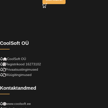
CoolSoft OÜ
CoolSoft OÜ
Registrikood 16273102
Privaatsustingimused
Müügitingimused
Kontaktandmed
www.coolsoft.ee