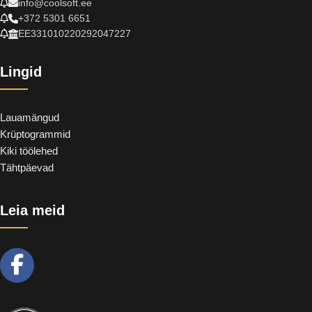
info@coolsoft.ee
+372 5301 6651
EE331010220292047227
Lingid
Lauamängud
Krüptogrammid
Kiki töölehed
Tähtpäevad
Leia meid