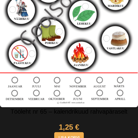
Tööleht nr 65 – kalendrikuud rahvapäraselt
1,25
€
LISA KORVI