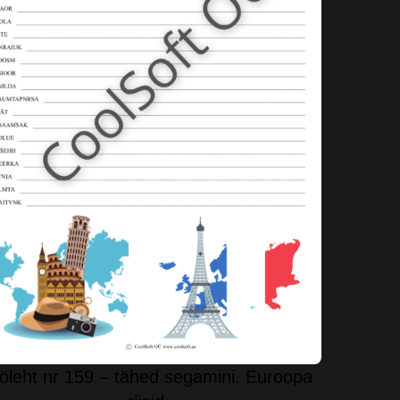
öleht nr 159 – tähed segamini. Euroopa