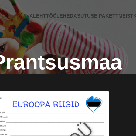
AVALEHT
TÖÖLEHED
ASUTUSE PAKETT
MEIST
K
Prantsusmaa