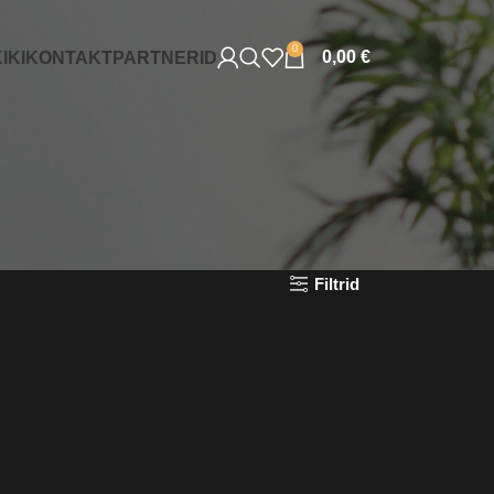
0
0,00
€
IKI
KONTAKT
PARTNERID
Filtrid