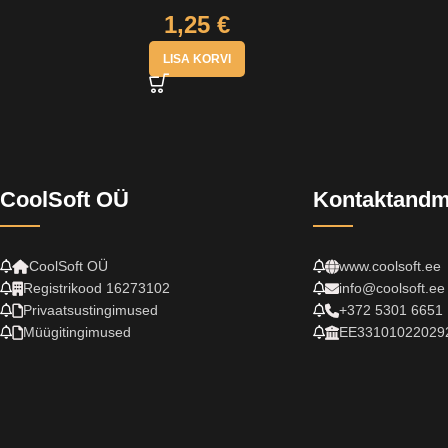
1,25
€
LISA KORVI
CoolSoft OÜ
Kontaktand
CoolSoft OÜ
www.coolsoft.ee
Registrikood 16273102
info@coolsoft.ee
Privaatsustingimused
+372 5301 6651
Müügitingimused
EE33101022029