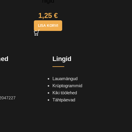
riigid
1,25
€
LISA KORVI
med
Lingid
Lauamängud
Krüptogrammid
Kiki töölehed
2047227
Tähtpäevad