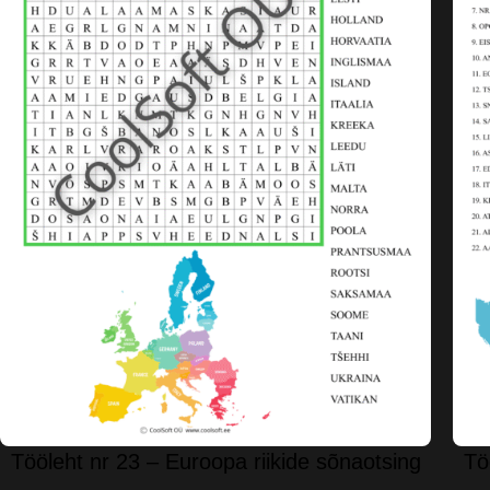
Tööleht nr 23 – Euroopa riikide sõnaotsing
Tö