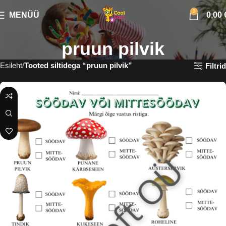
0
MENÜÜ
0,00
pruun pilvik
Esileht
Tooted siltidega “pruun pilvik”
Filtrid