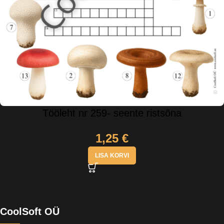
Tööleht nr 259- seente ristsõna
1,25
€
LISA KORVI
CoolSoft OÜ