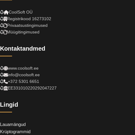
CoolSoft OÜ
Registrikood 16273102
Privaatsustingimused
Müügitingimused
Kontaktandmed
www.coolsoft.ee
info@coolsoft.ee
+372 5301 6651
EE331010220292047227
Lingid
Lauamängud
Krüptogrammid