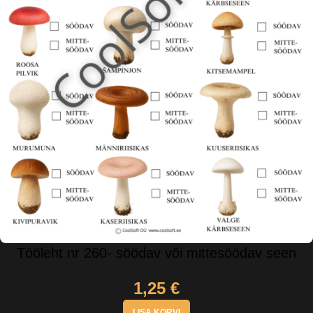
Tööleht nr 260- söödav või mittesöödav seen
1,25
€
LISA KORVI