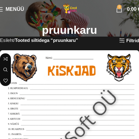
0
MENÜÜ
0,00
pruunkaru
Esileht
Tooted siltidega “pruunkaru”
Filtrid