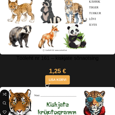
Tööleht nr 161 – kiskjate sõnaotsing
1,25
€
LISA KORVI