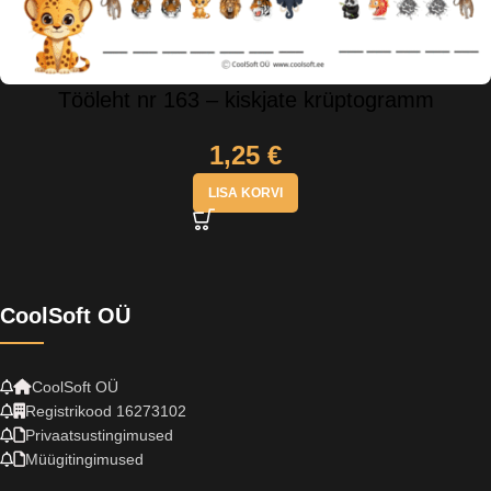
Tööleht nr 163 – kiskjate krüptogramm
1,25
€
LISA KORVI
CoolSoft OÜ
CoolSoft OÜ
Registrikood 16273102
Privaatsustingimused
Müügitingimused