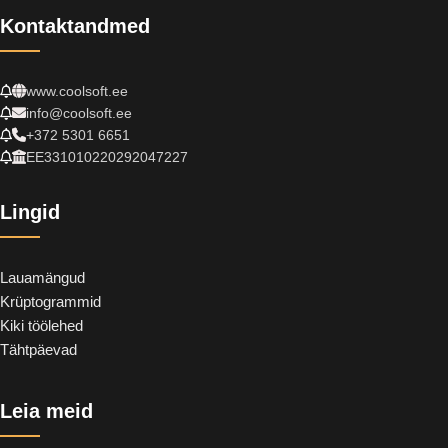
Kontaktandmed
www.coolsoft.ee
info@coolsoft.ee
+372 5301 6651
EE331010220292047227
Lingid
Lauamängud
Krüptogrammid
Kiki töölehed
Tähtpäevad
Leia meid