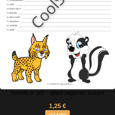
Tööleht nr 162 – tähed segamini. Kiskjad
1,25
€
LISA KORVI