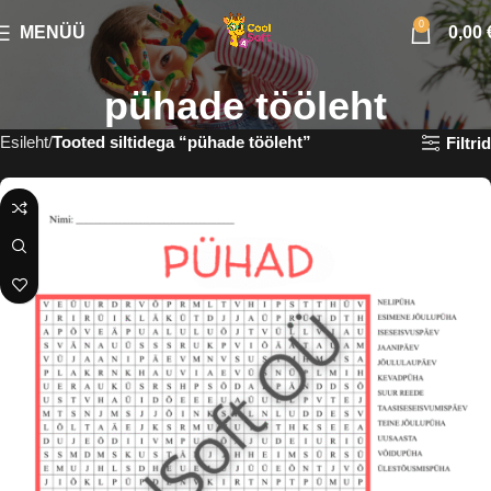
0
MENÜÜ
0,00
pühade tööleht
Esileht
Tooted siltidega “pühade tööleht”
Filtrid