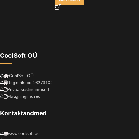
CoolSoft OÜ
CoolSoft OÜ
Registrikood 16273102
Privaatsustingimused
Müügitingimused
Kontaktandmed
www.coolsoft.ee