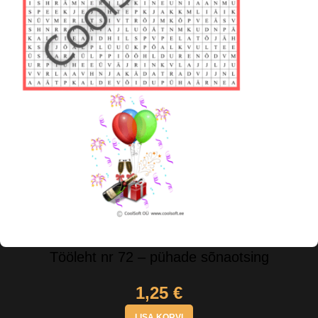
Tööleht nr 72 – pühade sõnaotsing
1,25
€
LISA KORVI