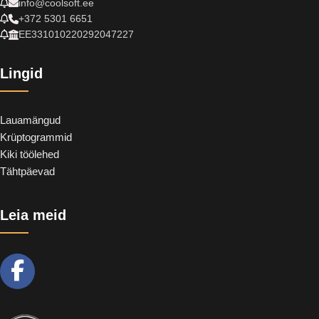
info@coolsoft.ee
+372 5301 6651
EE331010220292047227
Lingid
Lauamängud
Krüptogrammid
Kiki töölehed
Tähtpäevad
Leia meid