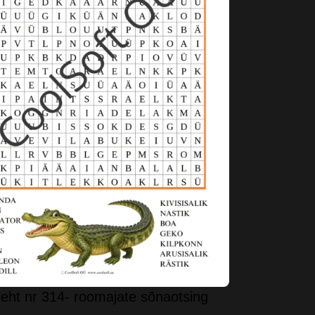
eht nr 314- roomajate sõnaotsing