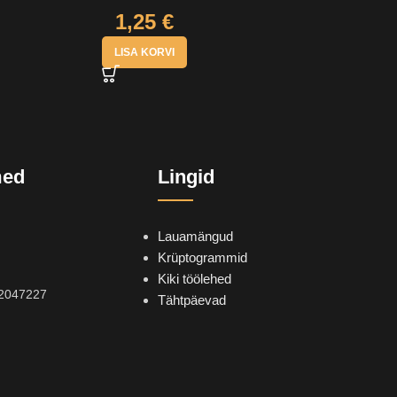
1,25
€
LISA KORVI
med
Lingid
Lauamängud
Krüptogrammid
Kiki töölehed
2047227
Tähtpäevad