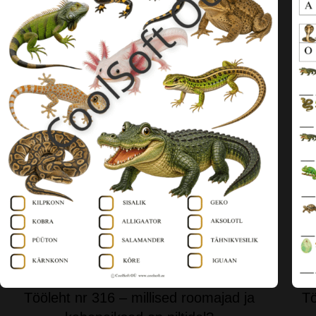
Tööleht nr 316 – millised roomajad ja
Tö