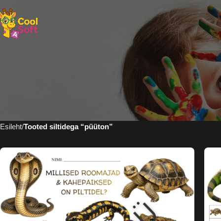
Esileht
Tooted siltidega “püüton”