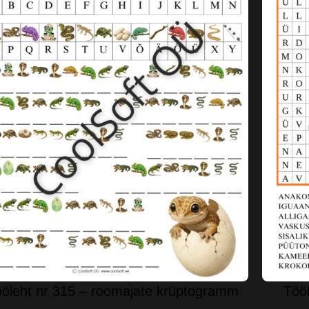
öleht nr 315 – roomajate krüptogramm
Tööl