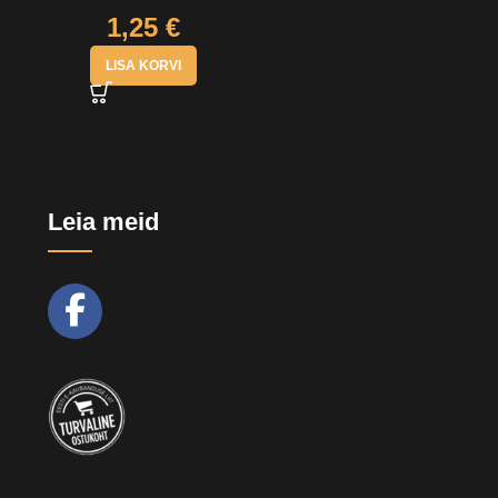
1,25
€
LISA KORVI
Leia meid