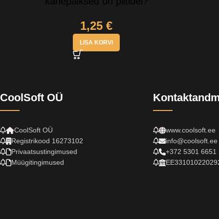
kahepaiksed on piltidel?
1,25
€
LISA KORVI
CoolSoft OÜ
Kontaktand
CoolSoft OÜ
www.coolsoft.ee
Registrikood 16273102
info@coolsoft.ee
Privaatsustingimused
+372 5301 6651
Müügitingimused
EE33101022029