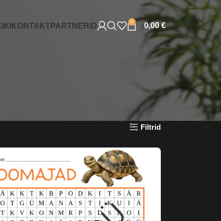
0
0,00
€
IKI
KONTAKT
PARTNERID
Filtrid