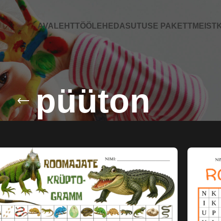
AVALEHT
TÖÖLEHED
ASUTUSE PAKETT
MEIST
K
püüton