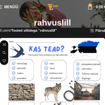
0
MENÜÜ
0,00
rahvuslill
Esileht
Tooted siltidega “rahvuslill”
Filtrid