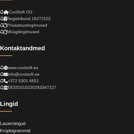
CoolSoft OÜ
Registrikood 16273102
Privaatsustingimused
Müügitingimused
Kontaktandmed
www.coolsoft.ee
info@coolsoft.ee
+372 5301 6651
EE331010220292047227
Lingid
Lauamängud
Krüptogrammid