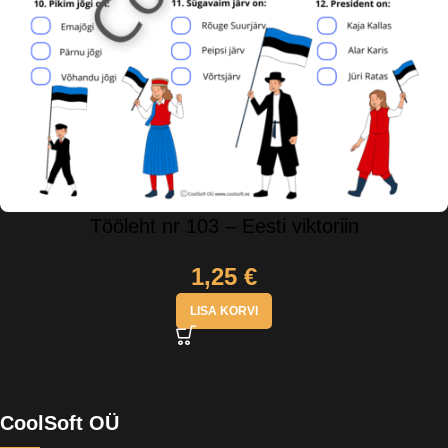
Tööleht nr 103 – Eesti viktoriin
1,25
€
LISA KORVI
CoolSoft OÜ