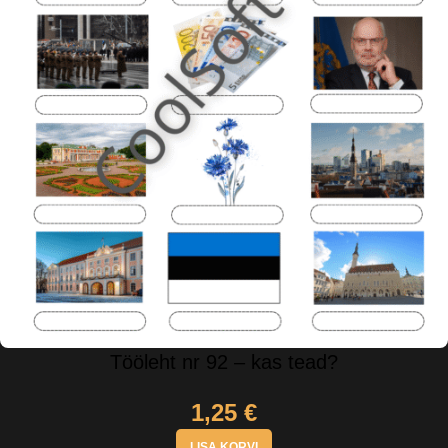
Tööleht nr 92 – kas tead?
1,25
€
LISA KORVI