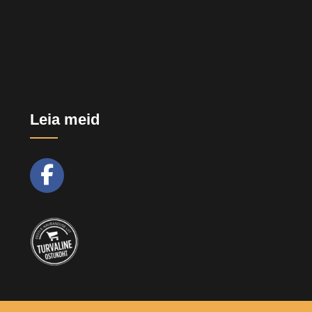
Leia meid