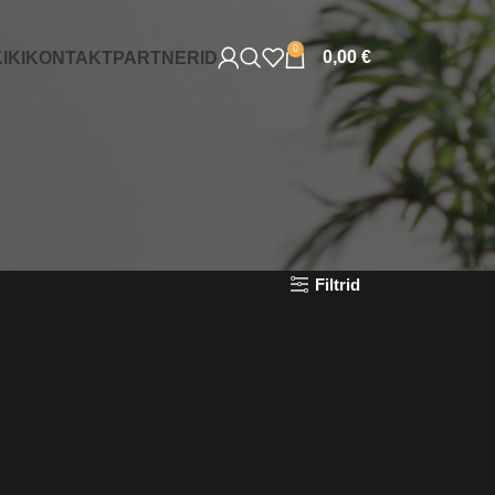
0
0,00
€
IKI
KONTAKT
PARTNERID
Filtrid