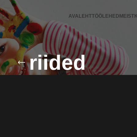
AVALEHT
TÖÖLEHED
MEIST
K
riided