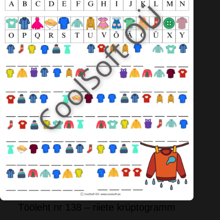
Tööleht nr 138 – riiete krüptogramm