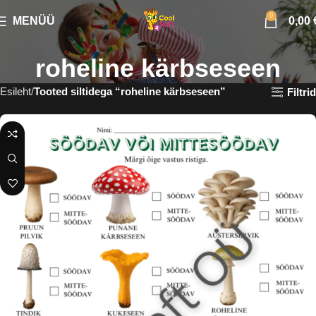
0
MENÜÜ
0,00
roheline kärbseseen
Esileht
Tooted siltidega “roheline kärbseseen”
Filtrid