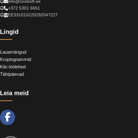
info@coolsoft.ee
+372 5301 6651
EE331010220292047227
Lingid
Lauamängud
Krüptogrammid
Kiki töölehed
Tähtpäevad
Leia meid