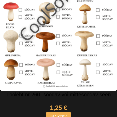
Tööleht nr 260- söödav või mittesöödav seen
1,25
€
LISA KORVI