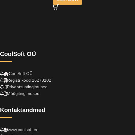
CoolSoft OÜ
CoolSoft OÜ
Registrikood 16273102
Privaatsustingimused
Müügitingimused
Kontaktandmed
www.coolsoft.ee